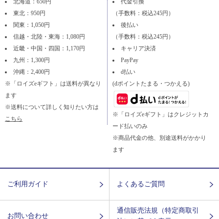
北海道：650円
代金引換
東北：950円
（手数料：税込245円）
関東：1,050円
後払い
信越・北陸・東海：1,080円
（手数料：税込245円）
近畿・中国・四国：1,170円
キャリア決済
九州：1,300円
PayPay
沖縄：2,400円
d払い
※「ロイズeギフト」は送料が異なり
(dポイントたまる・つかえる)
ます
※送料について詳しく知りたい方は
※「ロイズeギフト」はクレジットカ
こちら
ード払いのみ
※商品代金の他、別途送料がかかり
ます
ご利用ガイド
よくあるご質問
通信販売法規（特定商取引
お問い合わせ