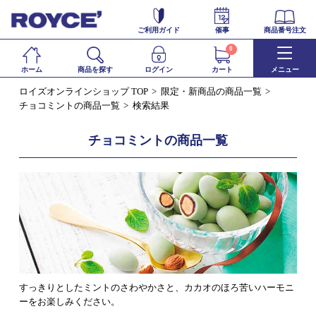
ご利用ガイド
催事
商品番号注文
0
ホーム
商品を探す
ログイン
カート
メニュー
ロイズオンラインショップ TOP
限定・新商品の商品一覧
チョコミントの商品一覧
検索結果
チョコミントの商品一覧
すっきりとしたミントのさわやかさと、カカオのほろ苦いハーモニ
ーをお楽しみください。