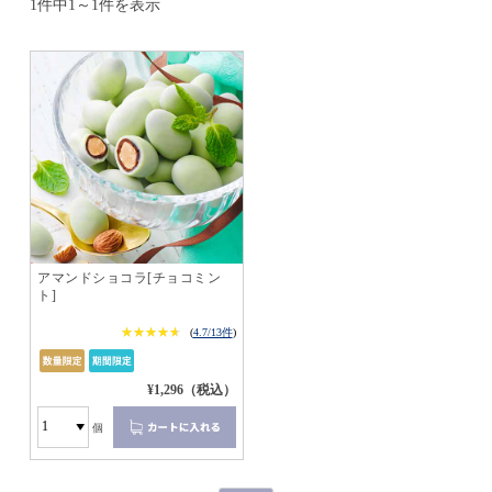
1件中1～1件を表示
アマンドショコラ[チョコミン
ト]
★★★★★
★★★★★
(
4.7/13件
)
¥1,296（税込）
個