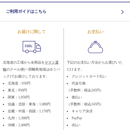
ご利用ガイドはこちら
お届けに関して
お支払い
北海道の工場から全商品を
ヤマト運
下記のお支払い方法からお選びいた
輸
のクール便(一部離島地域はゆうパ
だけます。
ック)でお届けしております。
クレジットカード払い
北海道：650円
代金引換
東北：950円
（手数料：税込245円）
関東：1,050円
後払い
信越・北陸・東海：1,080円
（手数料：税込245円）
近畿・中国・四国：1,170円
キャリア決済
九州：1,300円
PayPay
沖縄：2,400円
d払い