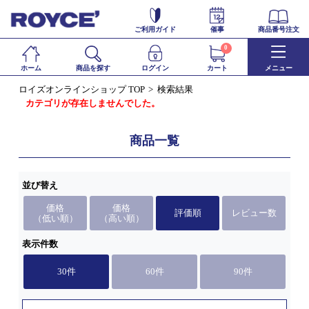
ご利用ガイド
催事
商品番号注文
0
ホーム
商品を探す
ログイン
カート
メニュー
ロイズオンラインショップ TOP
検索結果
カテゴリが存在しませんでした。
商品一覧
並び替え
価格
価格
評価順
レビュー数
（低い順）
（高い順）
表示件数
30件
60件
90件