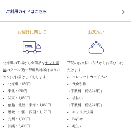
ご利用ガイドはこちら
お届けに関して
お支払い
北海道の工場から全商品を
ヤマト運
下記のお支払い方法からお選びいた
輸
のクール便(一部離島地域はゆうパ
だけます。
ック)でお届けしております。
クレジットカード払い
北海道：650円
代金引換
東北：950円
（手数料：税込245円）
関東：1,050円
後払い
信越・北陸・東海：1,080円
（手数料：税込245円）
近畿・中国・四国：1,170円
キャリア決済
九州：1,300円
PayPay
沖縄：2,400円
d払い