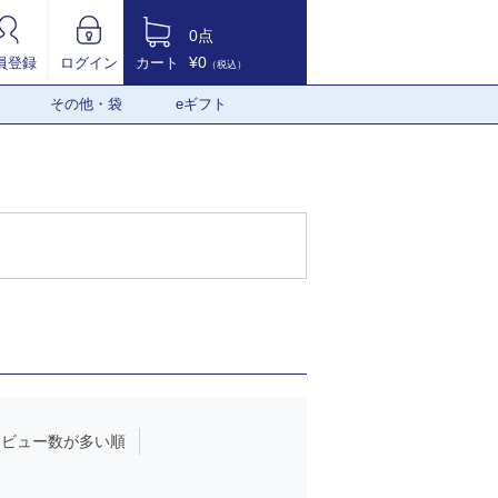
0点
¥0
員登録
ログイン
カート
（税込）
その他・袋
eギフト
レビュー数が多い順