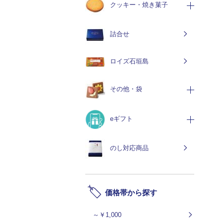
クッキー・焼き菓子
詰合せ
ロイズ石垣島
その他・袋
eギフト
のし対応商品
価格帯から探す
～￥1,000