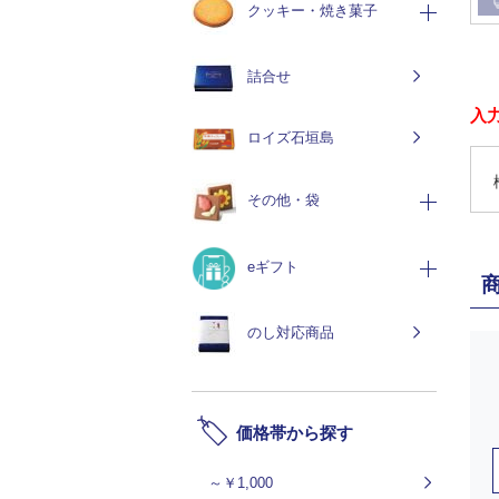
クッキー・焼き菓子
詰合せ
入
ロイズ石垣島
その他・袋
eギフト
のし対応商品
価格帯から探す
～￥1,000