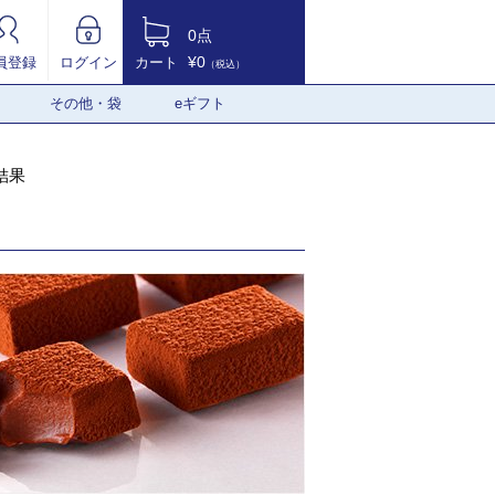
0点
¥0
員登録
ログイン
カート
（税込）
その他・袋
eギフト
結果