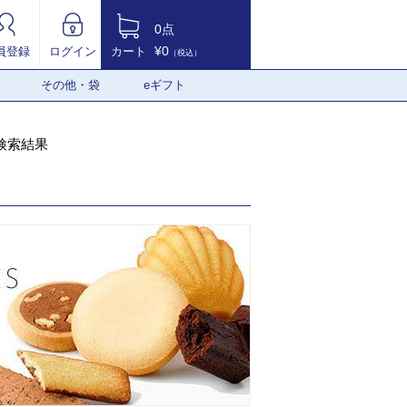
0点
¥0
員登録
ログイン
カート
（税込）
その他・袋
eギフト
検索結果