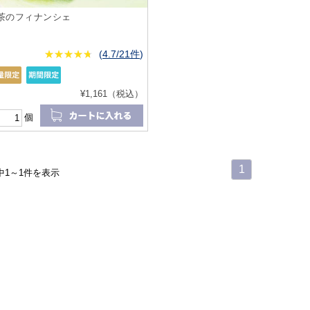
茶のフィナンシェ
★
★★★★★
★
★
★
★
(
4.7/21件
)
¥1,161（税込）
個
1
中1～1件を表示