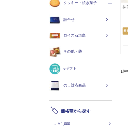
クッキー・焼き菓子
抹
詰合せ
ロイズ石垣島
その他・袋
eギフト
1件
のし対応商品
価格帯から探す
～￥1,000