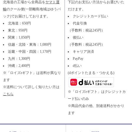
北海道の工場から全商品を
ヤマト運
下記のお支払い方法からお選びいた
輸
のクール便(一部離島地域はゆうパ
だけます。
ック)でお届けしております。
クレジットカード払い
北海道：650円
代金引換
東北：950円
（手数料：税込245円）
関東：1,050円
後払い
信越・北陸・東海：1,080円
（手数料：税込245円）
近畿・中国・四国：1,170円
キャリア決済
九州：1,300円
PayPay
沖縄：2,400円
d払い
※「ロイズeギフト」は送料が異なり
(dポイントたまる・つかえる)
ます
※送料について詳しく知りたい方は
※「ロイズeギフト」はクレジットカ
こちら
ード払いのみ
※商品代金の他、別途送料がかかり
ます