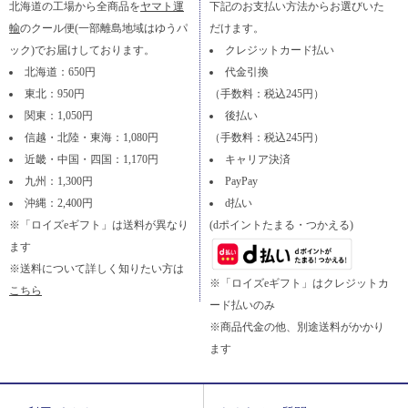
北海道の工場から全商品を
ヤマト運
下記のお支払い方法からお選びいた
輸
のクール便(一部離島地域はゆうパ
だけます。
ック)でお届けしております。
クレジットカード払い
北海道：650円
代金引換
東北：950円
（手数料：税込245円）
関東：1,050円
後払い
信越・北陸・東海：1,080円
（手数料：税込245円）
近畿・中国・四国：1,170円
キャリア決済
九州：1,300円
PayPay
沖縄：2,400円
d払い
※「ロイズeギフト」は送料が異なり
(dポイントたまる・つかえる)
ます
※送料について詳しく知りたい方は
※「ロイズeギフト」はクレジットカ
こちら
ード払いのみ
※商品代金の他、別途送料がかかり
ます