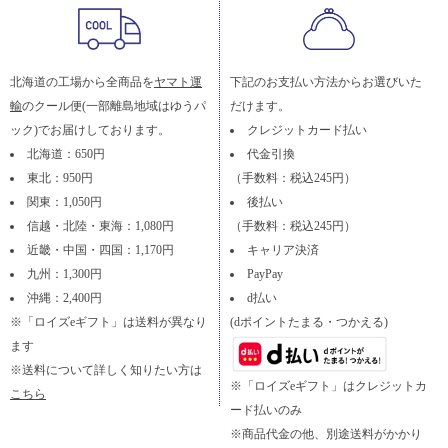
北海道の工場から全商品を
ヤマト運
下記のお支払い方法からお選びいた
輸
のクール便(一部離島地域はゆうパ
だけます。
ック)でお届けしております。
クレジットカード払い
北海道：650円
代金引換
東北：950円
（手数料：税込245円）
関東：1,050円
後払い
信越・北陸・東海：1,080円
（手数料：税込245円）
近畿・中国・四国：1,170円
キャリア決済
九州：1,300円
PayPay
沖縄：2,400円
d払い
※「ロイズeギフト」は送料が異なり
(dポイントたまる・つかえる)
ます
※送料について詳しく知りたい方は
※「ロイズeギフト」はクレジットカ
こちら
ード払いのみ
※商品代金の他、別途送料がかかり