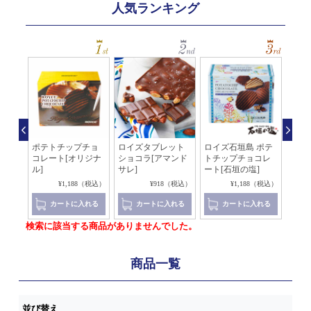
人気ランキング
石垣
ポテトチップチョ
ロイズタブレット
ロイズ石垣島 ポテ
ソイ
ート
コレート[オリジナ
ショコラ[アマンド
トチップチョコレ
チョ
ル]
サレ]
ート[石垣の塩]
（税込）
¥1,188（税込）
¥918（税込）
¥1,188（税込）
れる
カートに入れる
カートに入れる
カートに入れる
検索に該当する商品がありませんでした。
商品一覧
並び替え