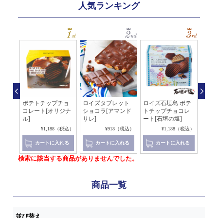
人気ランキング
石垣
ポテトチップチョ
ロイズタブレット
ロイズ石垣島 ポテ
板チ
ート
コレート[オリジナ
ショコラ[アマンド
トチップチョコレ
ピス
ル]
サレ]
ート[石垣の塩]
ー]
（税込）
¥1,188（税込）
¥918（税込）
¥1,188（税込）
れる
カートに入れる
カートに入れる
カートに入れる
検索に該当する商品がありませんでした。
商品一覧
並び替え