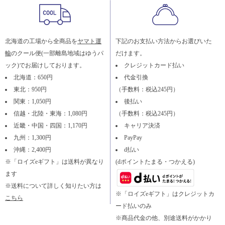
北海道の工場から全商品を
ヤマト運
下記のお支払い方法からお選びいた
輸
のクール便(一部離島地域はゆうパ
だけます。
ック)でお届けしております。
クレジットカード払い
北海道：650円
代金引換
東北：950円
（手数料：税込245円）
関東：1,050円
後払い
信越・北陸・東海：1,080円
（手数料：税込245円）
近畿・中国・四国：1,170円
キャリア決済
九州：1,300円
PayPay
沖縄：2,400円
d払い
※「ロイズeギフト」は送料が異なり
(dポイントたまる・つかえる)
ます
※送料について詳しく知りたい方は
※「ロイズeギフト」はクレジットカ
こちら
ード払いのみ
※商品代金の他、別途送料がかかり