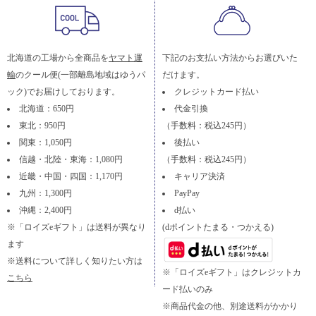
北海道の工場から全商品を
ヤマト運
下記のお支払い方法からお選びいた
輸
のクール便(一部離島地域はゆうパ
だけます。
ック)でお届けしております。
クレジットカード払い
北海道：650円
代金引換
東北：950円
（手数料：税込245円）
関東：1,050円
後払い
信越・北陸・東海：1,080円
（手数料：税込245円）
近畿・中国・四国：1,170円
キャリア決済
九州：1,300円
PayPay
沖縄：2,400円
d払い
※「ロイズeギフト」は送料が異なり
(dポイントたまる・つかえる)
ます
※送料について詳しく知りたい方は
※「ロイズeギフト」はクレジットカ
こちら
ード払いのみ
※商品代金の他、別途送料がかかり