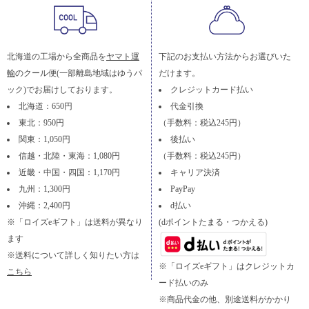
北海道の工場から全商品を
ヤマト運
下記のお支払い方法からお選びいた
輸
のクール便(一部離島地域はゆうパ
だけます。
ック)でお届けしております。
クレジットカード払い
北海道：650円
代金引換
東北：950円
（手数料：税込245円）
関東：1,050円
後払い
信越・北陸・東海：1,080円
（手数料：税込245円）
近畿・中国・四国：1,170円
キャリア決済
九州：1,300円
PayPay
沖縄：2,400円
d払い
※「ロイズeギフト」は送料が異なり
(dポイントたまる・つかえる)
ます
※送料について詳しく知りたい方は
※「ロイズeギフト」はクレジットカ
こちら
ード払いのみ
※商品代金の他、別途送料がかかり