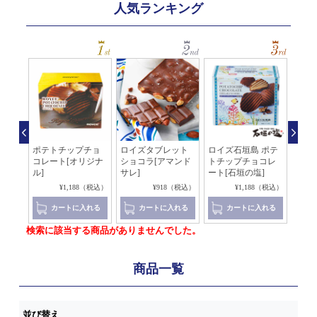
人気ランキング
チョ
ポテトチップチョ
ロイズタブレット
ロイズ石垣島 ポテ
ソイ
ン]
コレート[オリジナ
ショコラ[アマンド
トチップチョコレ
チョ
ル]
サレ]
ート[石垣の塩]
0（税込）
¥1,188（税込）
¥918（税込）
¥1,188（税込）
れる
カートに入れる
カートに入れる
カートに入れる
検索に該当する商品がありませんでした。
商品一覧
並び替え