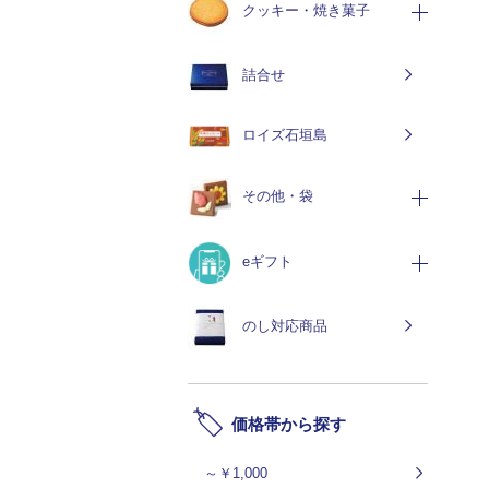
クッキー・焼き菓子
詰合せ
ロイズ石垣島
その他・袋
eギフト
のし対応商品
価格帯から探す
～￥1,000