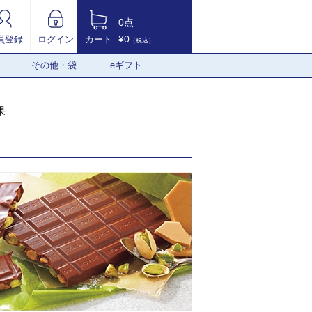
0点
¥0
員登録
ログイン
カート
（税込）
その他・袋
eギフト
果