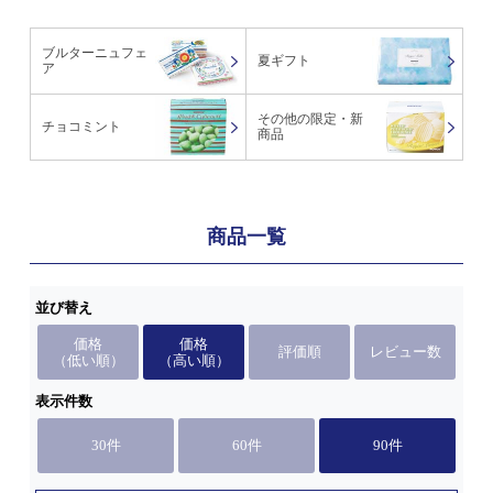
ブルターニュフェ
夏ギフト
ア
その他の限定・新
チョコミント
商品
商品一覧
並び替え
価格
価格
評価順
レビュー数
（低い順）
（高い順）
表示件数
30件
60件
90件