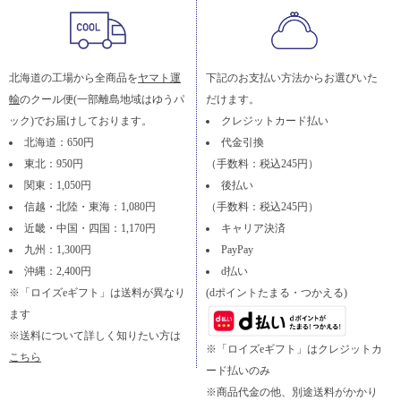
北海道の工場から全商品を
ヤマト運
下記のお支払い方法からお選びいた
輸
のクール便(一部離島地域はゆうパ
だけます。
ック)でお届けしております。
クレジットカード払い
北海道：650円
代金引換
東北：950円
（手数料：税込245円）
関東：1,050円
後払い
信越・北陸・東海：1,080円
（手数料：税込245円）
近畿・中国・四国：1,170円
キャリア決済
九州：1,300円
PayPay
沖縄：2,400円
d払い
※「ロイズeギフト」は送料が異なり
(dポイントたまる・つかえる)
ます
※送料について詳しく知りたい方は
※「ロイズeギフト」はクレジットカ
こちら
ード払いのみ
※商品代金の他、別途送料がかかり