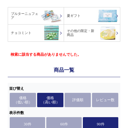
ブルターニュフェ
夏ギフト
ア
その他の限定・新
チョコミント
商品
検索に該当する商品がありませんでした。
商品一覧
並び替え
価格
価格
評価順
レビュー数
（低い順）
（高い順）
表示件数
30件
60件
90件