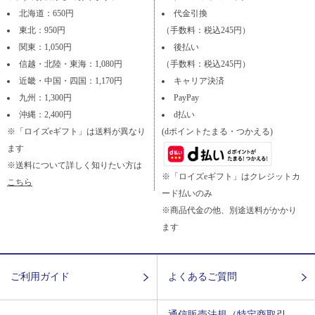
北海道：650円
代金引換
東北：950円
（手数料：税込245円）
関東：1,050円
後払い
信越・北陸・東海：1,080円
（手数料：税込245円）
近畿・中国・四国：1,170円
キャリア決済
九州：1,300円
PayPay
沖縄：2,400円
d払い
※「ロイズeギフト」は送料が異なり
(dポイントたまる・つかえる)
ます
※送料について詳しく知りたい方は
※「ロイズeギフト」はクレジットカ
こちら
ード払いのみ
※商品代金の他、別途送料がかかり
ます
ご利用ガイド
よくあるご質問
通信販売法規（特定商取引