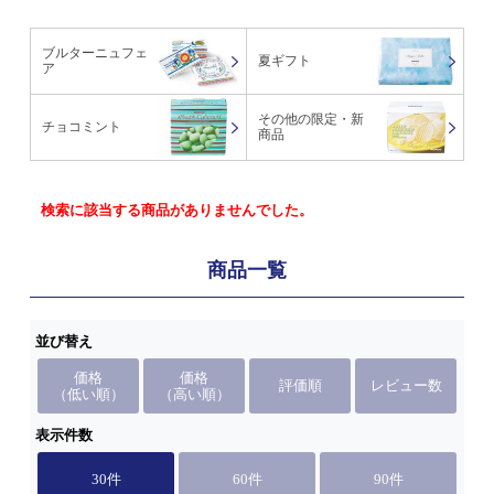
ブルターニュフェ
夏ギフト
ア
その他の限定・新
チョコミント
商品
検索に該当する商品がありませんでした。
商品一覧
並び替え
価格
価格
評価順
レビュー数
（低い順）
（高い順）
表示件数
30件
60件
90件