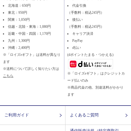
北海道：650円
代金引換
東北：950円
（手数料：税込245円）
関東：1,050円
後払い
信越・北陸・東海：1,080円
（手数料：税込245円）
近畿・中国・四国：1,170円
キャリア決済
九州：1,300円
PayPay
沖縄：2,400円
d払い
※「ロイズeギフト」は送料が異なり
(dポイントたまる・つかえる)
ます
※送料について詳しく知りたい方は
※「ロイズeギフト」はクレジットカ
こちら
ード払いのみ
※商品代金の他、別途送料がかかり
ます
ご利用ガイド
よくあるご質問
通信販売法規（特定商取引