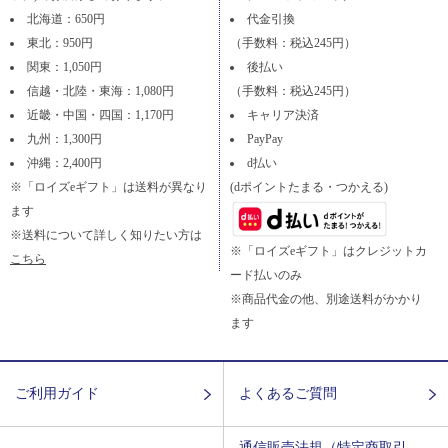
北海道：650円
代金引換
東北：950円
（手数料：税込245円）
関東：1,050円
後払い
信越・北陸・東海：1,080円
（手数料：税込245円）
近畿・中国・四国：1,170円
キャリア決済
九州：1,300円
PayPay
沖縄：2,400円
d払い
※「ロイズeギフト」は送料が異なり
(dポイントたまる・つかえる)
ます
※送料について詳しく知りたい方は
※「ロイズeギフト」はクレジットカ
こちら
ード払いのみ
※商品代金の他、別途送料がかかり
ます
ご利用ガイド
よくあるご質問
通信販売法規（特定商取引