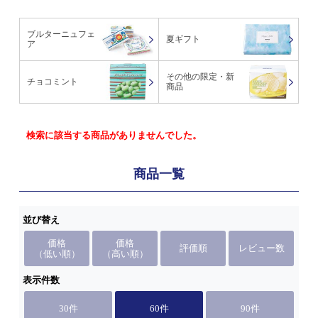
ブルターニュフェ
夏ギフト
ア
その他の限定・新
チョコミント
商品
検索に該当する商品がありませんでした。
商品一覧
並び替え
価格
価格
評価順
レビュー数
（低い順）
（高い順）
表示件数
30件
60件
90件