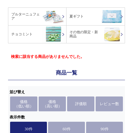
ブルターニュフェ
夏ギフト
ア
その他の限定・新
チョコミント
商品
検索に該当する商品がありませんでした。
商品一覧
並び替え
価格
価格
評価順
レビュー数
（低い順）
（高い順）
表示件数
30件
60件
90件