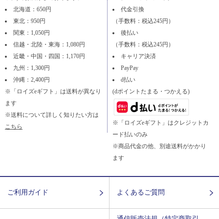
北海道：650円
代金引換
東北：950円
（手数料：税込245円）
関東：1,050円
後払い
信越・北陸・東海：1,080円
（手数料：税込245円）
近畿・中国・四国：1,170円
キャリア決済
九州：1,300円
PayPay
沖縄：2,400円
d払い
※「ロイズeギフト」は送料が異なり
(dポイントたまる・つかえる)
ます
※送料について詳しく知りたい方は
※「ロイズeギフト」はクレジットカ
こちら
ード払いのみ
※商品代金の他、別途送料がかかり
ます
ご利用ガイド
よくあるご質問
通信販売法規（特定商取引