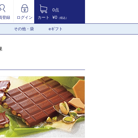
0点
¥0
員登録
ログイン
カート
（税込）
その他・袋
eギフト
果