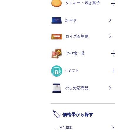
クッキー・焼き菓子
詰合せ
ロイズ石垣島
その他・袋
eギフト
のし対応商品
価格帯から探す
～￥1,000