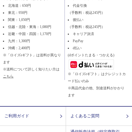
北海道：650円
代金引換
東北：950円
（手数料：税込245円）
関東：1,050円
後払い
信越・北陸・東海：1,080円
（手数料：税込245円）
近畿・中国・四国：1,170円
キャリア決済
九州：1,300円
PayPay
沖縄：2,400円
d払い
※「ロイズeギフト」は送料が異なり
(dポイントたまる・つかえる)
ます
※送料について詳しく知りたい方は
※「ロイズeギフト」はクレジットカ
こちら
ード払いのみ
※商品代金の他、別途送料がかかり
ます
ご利用ガイド
よくあるご質問
通信販売法規（特定商取引