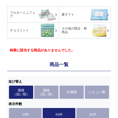
ブルターニュフェ
夏ギフト
ア
その他の限定・新
チョコミント
商品
検索に該当する商品がありませんでした。
商品一覧
並び替え
価格
価格
評価順
レビュー数
（低い順）
（高い順）
表示件数
30件
60件
90件