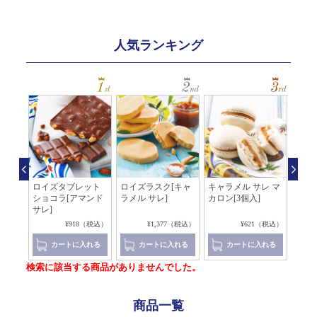
人気ランキング
レ マ
ロイズタブレット
ロイズラスク[キャ
キャラメル サレ マ
アマ
ショコラ[アマンド
ラメル サレ]
カロン[3個入]
レ[
サレ]
コラ]
8（税込）
¥918（税込）
¥1,377（税込）
¥621（税込）
れる
カートに入れる
カートに入れる
カートに入れる
検索に該当する商品がありませんでした。
商品一覧