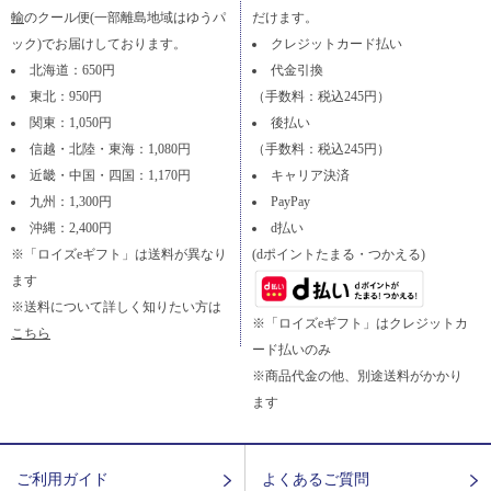
輸
のクール便(一部離島地域はゆうパ
だけます。
ック)でお届けしております。
クレジットカード払い
北海道：650円
代金引換
東北：950円
（手数料：税込245円）
関東：1,050円
後払い
信越・北陸・東海：1,080円
（手数料：税込245円）
近畿・中国・四国：1,170円
キャリア決済
九州：1,300円
PayPay
沖縄：2,400円
d払い
※「ロイズeギフト」は送料が異なり
(dポイントたまる・つかえる)
ます
※送料について詳しく知りたい方は
※「ロイズeギフト」はクレジットカ
こちら
ード払いのみ
※商品代金の他、別途送料がかかり
ます
ご利用ガイド
よくあるご質問