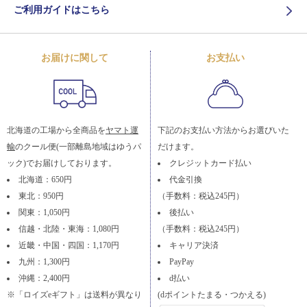
ご利用ガイドはこちら
お届けに関して
お支払い
北海道の工場から全商品を
ヤマト運
下記のお支払い方法からお選びいた
輸
のクール便(一部離島地域はゆうパ
だけます。
ック)でお届けしております。
クレジットカード払い
北海道：650円
代金引換
東北：950円
（手数料：税込245円）
関東：1,050円
後払い
信越・北陸・東海：1,080円
（手数料：税込245円）
近畿・中国・四国：1,170円
キャリア決済
九州：1,300円
PayPay
沖縄：2,400円
d払い
※「ロイズeギフト」は送料が異なり
(dポイントたまる・つかえる)