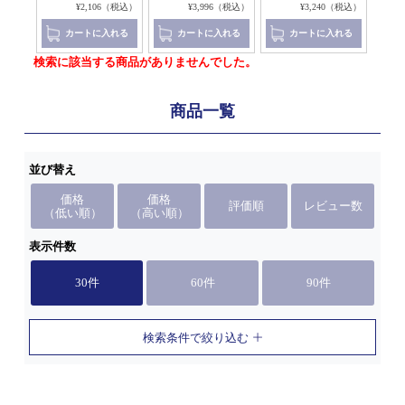
（税込）
¥2,106（税込）
¥3,996（税込）
¥3,240（税込）
れる
カートに入れる
カートに入れる
カートに入れる
検索に該当する商品がありませんでした。
商品一覧
並び替え
価格
価格
評価順
レビュー数
（低い順）
（高い順）
表示件数
30件
60件
90件
検索条件で絞り込む