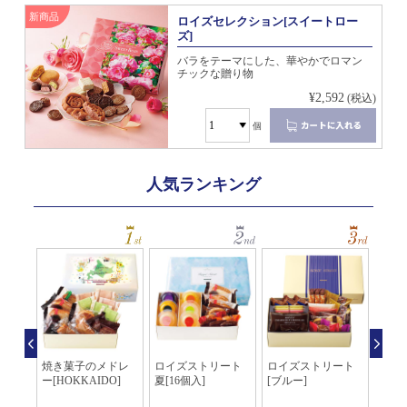
新商品
ロイズセレクション[スイートロー
ズ]
バラをテーマにした、華やかでロマン
チックな贈り物
¥2,592
(税込)
個
人気ランキング
個入]
焼き菓子のメドレ
ロイズストリート
ロイズストリート
バト
ー[HOKKAIDO]
夏[16個入]
[ブルー]
コナ
カカオ