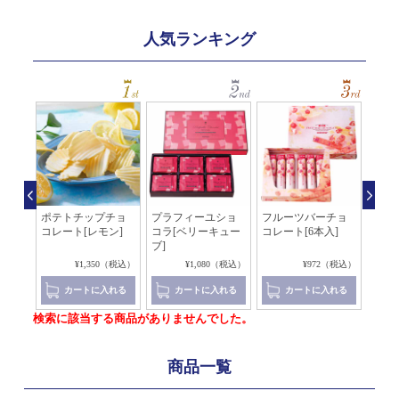
人気ランキング
ショ
ポテトチップチョ
プラフィーユショ
フルーツバーチョ
フル
ュ]
コレート[レモン]
コラ[ベリーキュー
コレート[6本入]
コレー
ブ]
0（税込）
¥1,350（税込）
¥1,080（税込）
¥972（税込）
れる
カートに入れる
カートに入れる
カートに入れる
検索に該当する商品がありませんでした。
商品一覧