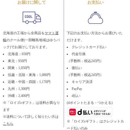
お届けに関して
お支払い
北海道の工場から全商品を
ヤマト運
下記のお支払い方法からお選びいた
輸
のクール便(一部離島地域はゆうパ
だけます。
ック)でお届けしております。
クレジットカード払い
北海道：650円
代金引換
東北：950円
（手数料：税込245円）
関東：1,050円
後払い
信越・北陸・東海：1,080円
（手数料：税込245円）
近畿・中国・四国：1,170円
キャリア決済
九州：1,300円
PayPay
沖縄：2,400円
d払い
※「ロイズeギフト」は送料が異なり
(dポイントたまる・つかえる)
ます
※送料について詳しく知りたい方は
※「ロイズeギフト」はクレジットカ
こちら
ード払いのみ