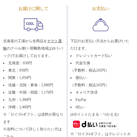
お届けに関して
お支払い
北海道の工場から全商品を
ヤマト運
下記のお支払い方法からお選びいた
輸
のクール便(一部離島地域はゆうパ
だけます。
ック)でお届けしております。
クレジットカード払い
北海道：650円
代金引換
東北：950円
（手数料：税込245円）
関東：1,050円
後払い
信越・北陸・東海：1,080円
（手数料：税込245円）
近畿・中国・四国：1,170円
キャリア決済
九州：1,300円
PayPay
沖縄：2,400円
d払い
※「ロイズeギフト」は送料が異なり
(dポイントたまる・つかえる)
ます
※送料について詳しく知りたい方は
※「ロイズeギフト」はクレジットカ
こちら