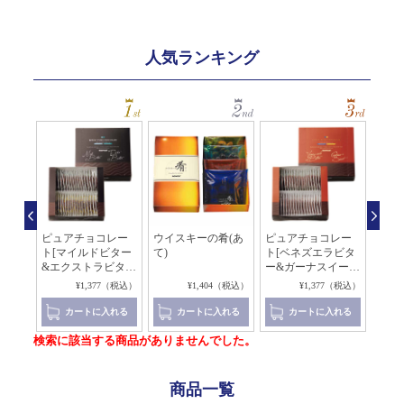
人気ランキング
レー
ピュアチョコレー
ウイスキーの肴(あ
ピュアチョコレー
ロイ
ター]
ト[マイルドビター
て)
ト[ベネズエラビタ
ック
&エクストラビタ
ー&ガーナスイー
せ]
ー]
ト]
（税込）
¥1,377（税込）
¥1,404（税込）
¥1,377（税込）
れる
カートに入れる
カートに入れる
カートに入れる
検索に該当する商品がありませんでした。
商品一覧