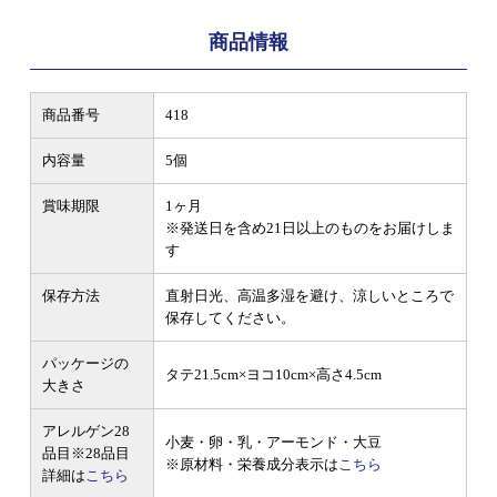
商品情報
商品番号
418
内容量
5個
賞味期限
1ヶ月
※発送日を含め21日以上のものをお届けしま
す
保存方法
直射日光、高温多湿を避け、涼しいところで
保存してください。
パッケージの
タテ21.5cm×ヨコ10cm×高さ4.5cm
大きさ
アレルゲン28
小麦・卵・乳・アーモンド・大豆
品目
※28品目
※原材料・栄養成分表示は
こちら
詳細は
こちら