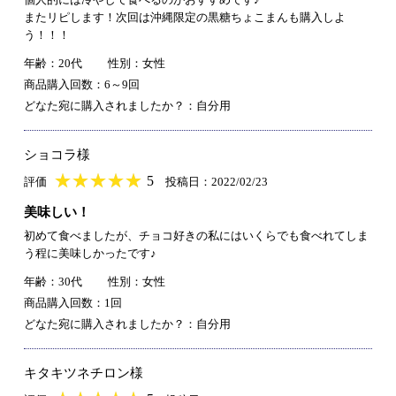
またリピします！次回は沖縄限定の黒糖ちょこまんも購入しよ
う！！！
年齢：20代
性別：女性
商品購入回数：6～9回
どなた宛に購入されましたか？：自分用
ショコラ様
★
★★★★★
★
★
★
★
5
評価
投稿日：2022/02/23
美味しい！
初めて食べましたが、チョコ好きの私にはいくらでも食べれてしま
う程に美味しかったです♪
年齢：30代
性別：女性
商品購入回数：1回
どなた宛に購入されましたか？：自分用
キタキツネチロン様