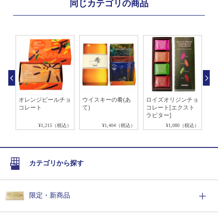
同じカテゴリの商品
ョコ
オレンジピールチョ
ウイスキーの肴(あ
ロイズオリジンチョ
ピ
コレート
て)
コレート[エクスト
[
ラビター]
税込）
¥1,215（税込）
¥1,404（税込）
¥1,080（税込）
カテゴリから探す
限定・新商品