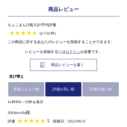
商品レビュー
ちょこまん[5個入]の平均評価
★
★★★★★
★
★
★
★
(4.7/41件)
この商品に対するあなたのレビューを投稿することができます。
レビューを投稿するには
ログイン
が必要です。
商品レビューを書く
並び替え
新着レビュー順
評価が高い順
評価が低い順
41件中6～10件を表示
Alchocola様
★
★★★★★
★
★
★
★
5
評価
投稿日：2022/06/21