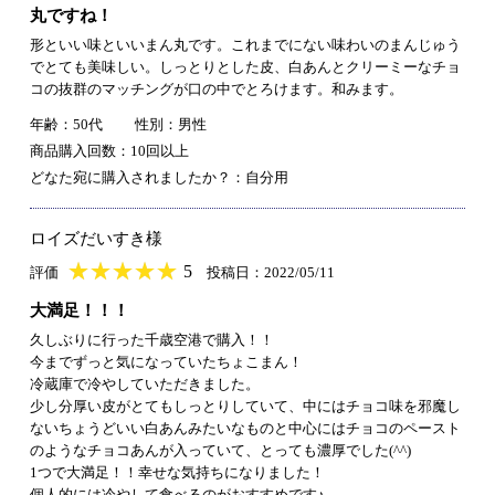
丸ですね！
形といい味といいまん丸です。これまでにない味わいのまんじゅう
でとても美味しい。しっとりとした皮、白あんとクリーミーなチョ
コの抜群のマッチングが口の中でとろけます。和みます。
年齢：50代
性別：男性
商品購入回数：10回以上
どなた宛に購入されましたか？：自分用
ロイズだいすき様
★
★★★★★
★
★
★
★
5
評価
投稿日：2022/05/11
大満足！！！
久しぶりに行った千歳空港で購入！！
今までずっと気になっていたちょこまん！
冷蔵庫で冷やしていただきました。
少し分厚い皮がとてもしっとりしていて、中にはチョコ味を邪魔し
ないちょうどいい白あんみたいなものと中心にはチョコのペースト
のようなチョコあんが入っていて、とっても濃厚でした(^^)
1つで大満足！！幸せな気持ちになりました！
個人的には冷やして食べるのがおすすめです♪