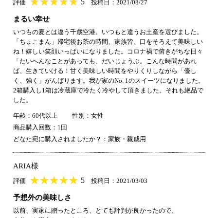
★
★★★★★
★
★
★
★
5
評価
投稿日：2021/08/27
まるい幸せ
いつもの夏とは違う千歳空港。いつもと違うお土産を選びました。
「ちょこまん」帰宅後お茶の時間、家族皆、口をそろえて美味しい
ね！嬉しい笑顔いっぱいになりました。コロナ禍で俯きがちな日々
「たいへんなことがあっても、だいじょうぶ。こんな時間があれ
ば、生きていける！甘く美味しい時間をやりくりしながら「優し
く、強く」がんばります。我が家のNo. 1のスイーツになりました。
2箱購入し1箱は冷蔵庫で冷たく冷やして頂きました。それも絶品で
した。
年齢：60代以上
性別：女性
商品購入回数：1回
どなた宛に購入されましたか？：家族・親戚用
ARIA様
★
★★★★★
★
★
★
★
5
評価
投稿日：2021/03/03
予想外の美味しさ
以前、実家に贈ったところ、とても評判が良かったので、