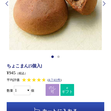
ちょこまん[5個入]
¥945
（税込）
★★★★★
★★★★★
平均評価
(
4.7/41件
)
のし
e
数量
個
可
ギフト