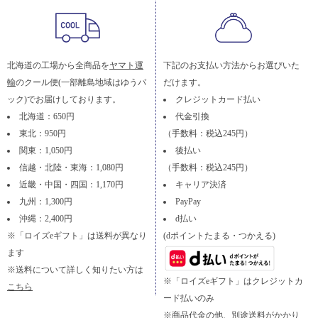
北海道の工場から全商品を
ヤマト運
下記のお支払い方法からお選びいた
輸
のクール便(一部離島地域はゆうパ
だけます。
ック)でお届けしております。
クレジットカード払い
北海道：650円
代金引換
東北：950円
（手数料：税込245円）
関東：1,050円
後払い
信越・北陸・東海：1,080円
（手数料：税込245円）
近畿・中国・四国：1,170円
キャリア決済
九州：1,300円
PayPay
沖縄：2,400円
d払い
※「ロイズeギフト」は送料が異なり
(dポイントたまる・つかえる)
ます
※送料について詳しく知りたい方は
※「ロイズeギフト」はクレジットカ
こちら
ード払いのみ
※商品代金の他、別途送料がかかり