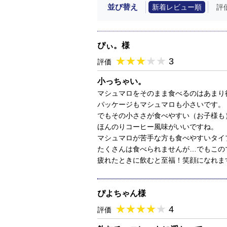
並び替え
新着レビュー順
評
ぴぃ。様
★
★★★★★
★
★
★
★
3
評価
小っちゃい。
マシュマロをそのまま食べるのはあまり
パッケージもマシュマロも小さいです。
でもその小ささが食べやすい（お子様も
ほんのりコーヒー風味がいいですね。
マシュマロが苦手な方も食べやすいタイ
たくさんは食べられませんが…でもこの
疲れたときに飲むと至福！笑顔になれま
ぴよちゃん様
★
★★★★★
★
★
★
★
4
評価