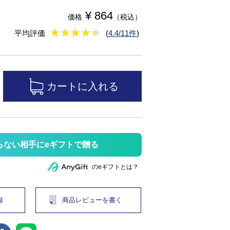
¥ 864
価格
（税込）
★
★★★★★
★
★
★
★
平均評価
(
4.4/11件
)
らない相手にeギフトで贈る
のeギフトとは？
録
商品レビューを書く