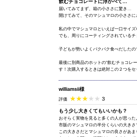
飲むチョコレートに浮かべて…
届いてみてまず、箱の小ささに驚き…
開けてみて、そのマシュマロの小ささに
私の中でマシュマロといえば一口サイズ
でも、周りにコーティングされているチ
子どもが勢いよくパクパク食べだしたの
最後に別商品のホットの“飲むチョコレ
す！次購入するときは絶対この２つをセ
williamsii様
★
★★★★★
★
★
★
★
3
評価
もう少し大きくてもいいかも？
おそらく実物を見ると多くの人が思った
市販のマシュマロの半分くらいの大きさ
この大きさだとマシュマロの良さがあま