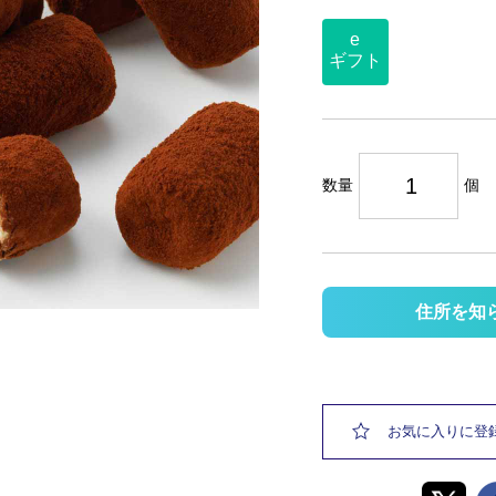
e
ギフト
数量
個
住所を知
お気に入りに登