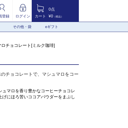
0点
¥0
員登録
ログイン
カート
（税込）
その他・袋
eギフト
ロチョコレート[ミルク珈琲]
味のチョコレートで、マシュマロをコー
シュマロを香り豊かなコーヒーチョコレ
上げにほろ苦いココアパウダーをまぶし