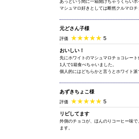
あっという間に一箱開けちゃうくらいポ
マシュマロ好きとしては断然クルマロチ
元どさん子様
★
★★★★★
★
★
★
★
5
評価
おいしい！
先にホワイトのマシュマロチョコレート
1人で1箱食べちゃいました。
個人的にはどちらかと言うとホワイト派
あずきちょこ様
★
★★★★★
★
★
★
★
5
評価
リピしてます
外側のチョコが、ほんのりコーヒー味で
ます。