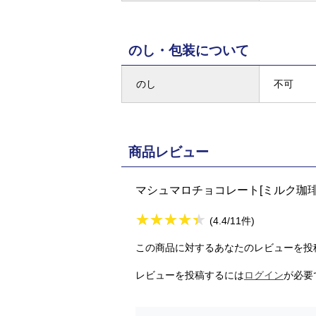
のし・包装について
のし
不可
商品レビュー
マシュマロチョコレート[ミルク珈琲
★
★★★★★
★
★
★
★
(4.4/11件)
この商品に対するあなたのレビューを投
レビューを投稿するには
ログイン
が必要