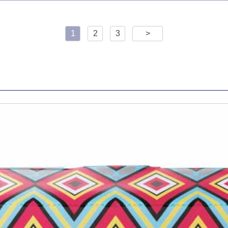
1
2
3
>