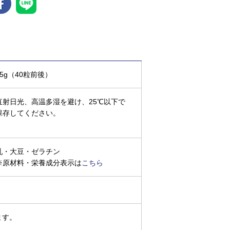
85g（40粒前後）
直射日光、高温多湿を避け、25℃以下で
保存してください。
乳・大豆・ゼラチン
※原材料・栄養成分表示は
こちら
ます。