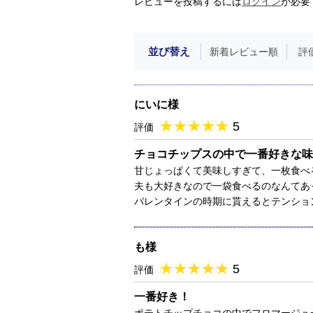
レビューを投稿するには
ログイン
が必要
並び替え
新着レビュー順
評
にいに様
★
★★★★★
★
★
★
★
5
評価
チョコチップスの中で一番好きな味
甘じょっぱくて美味しすぎて、一枚食べ
夫も大好きなので一袋食べるのなんてあ
バレンタインの時期に貰えるとテンショ
も様
★
★★★★★
★
★
★
★
5
評価
一番好き！