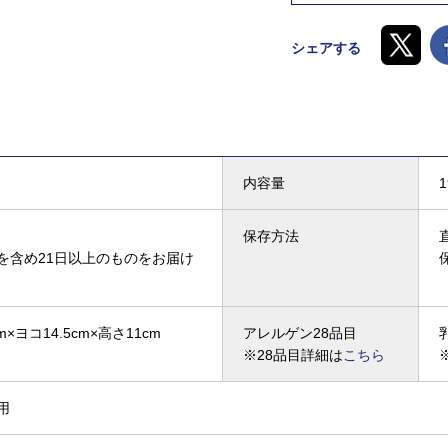
シェアする
内容量
1
保存方法
を含め21日以上のものをお届け
m×ヨコ14.5cm×高さ11cm
アレルゲン28品目
※28品目詳細は
こちら
用