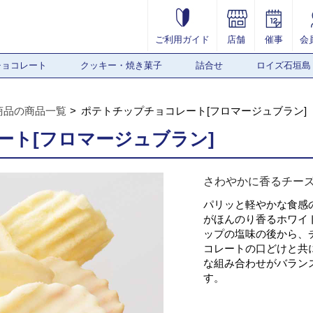
ご利用ガイド
店舗
催事
会
チョコレート
クッキー・焼き菓子
詰合せ
ロイズ石垣島
商品の商品一覧
ポテトチップチョコレート[フロマージュブラン]
ート[フロマージュブラン]
さわやかに香るチー
パリッと軽やかな食感
がほんのり香るホワイ
ップの塩味の後から、
コレートの口どけと共
な組み合わせがバラン
す。