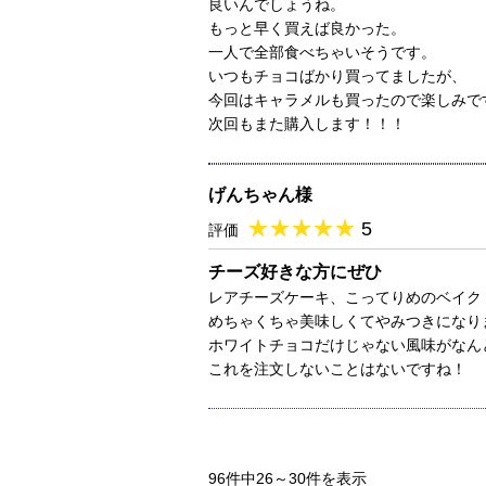
良いんでしょうね。
もっと早く買えば良かった。
一人で全部食べちゃいそうです。
いつもチョコばかり買ってましたが、
今回はキャラメルも買ったので楽しみで
次回もまた購入します！！！
げんちゃん様
★
★★★★★
★
★
★
★
5
評価
チーズ好きな方にぜひ
レアチーズケーキ、こってりめのベイク
めちゃくちゃ美味しくてやみつきになり
ホワイトチョコだけじゃない風味がなん
これを注文しないことはないですね！
96件中26～30件を表示