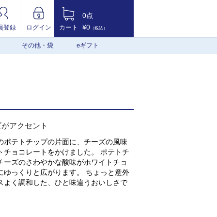
0点
¥0
員登録
ログイン
カート
（税込）
その他・袋
eギフト
ズがアクセント
のポテトチップの片面に、チーズの風味
トチョコレートをかけました。 ポテトチ
チーズのさわやかな酸味がホワイトチョ
にゆっくりと広がります。 ちょっと意外
スよく調和した、ひと味違うおいしさで