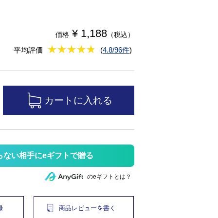
¥ 1,188
価格
（税込）
★
★★★★★
★
★
★
★
平均評価
(
4.8/96件
)
らない相手にeギフトで贈る
のeギフトとは？
録
商品レビューを書く