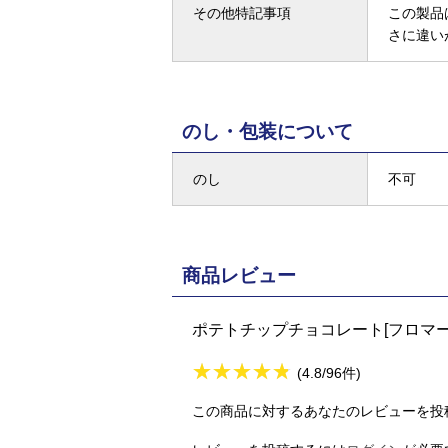
その他特記事項
この製品
さに違い
のし・包装について
のし
不可
商品レビュー
ポテトチップチョコレート[フロマ
★
★★★★★
★
★
★
★
(4.8/96件)
この商品に対するあなたのレビューを投