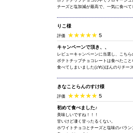
ポテトチップチョコの中でフロマージュ
チーズと塩加減が最高で、一気に食べて
りこ様
★
★★★★★
★
★
★
★
5
評価
キャンペーンで頂き、、
レビューキャンペーンに当選し、こちら
ポテトチップチョコレートは食べたこと
食べてしまいました(≧∀≦)ほんのりチ
きなことらんのすけ様
★
★★★★★
★
★
★
★
5
評価
初めて食べました♪
美味しいですね！！！
甘いけど凄く甘ったるくない。
ホワイトチョコとチーズと塩味のバラン