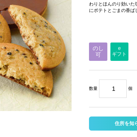
わりとほんのり効いた
にポテトとごまの香ば
のし
e
ギフト
可
数量
個
住所を知