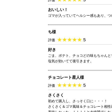
評価
おいしい！
ゴマが入っていてヘルシー感もあり、つ
ち様
★
★★★★★
★
★
★
★
5
評価
好き
ごま、ポテト、チョコどの味もちゃんと
塩気が効いてて後引きます。
チョコレート星人様
★
★★★★★
★
★
★
★
5
評価
さくさく
初めて購入し、さっそく口に・・・！
さくさく＆ゴマ風味＆チョコレート相性