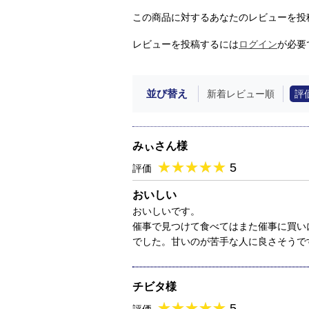
この商品に対するあなたのレビューを投
レビューを投稿するには
ログイン
が必要
並び替え
新着レビュー順
評
みぃさん様
★
★★★★★
★
★
★
★
5
評価
おいしい
おいしいです。
催事で見つけて食べてはまた催事に買い
でした。甘いのが苦手な人に良さそうで
チビタ様
★
★★★★★
★
★
★
★
5