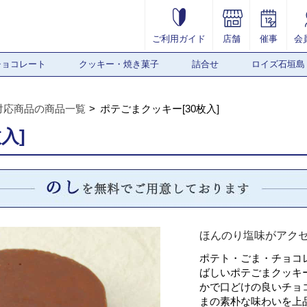
ご利用ガイド
店舗
催事
会
チョコレート
クッキー・焼き菓子
詰合せ
ロイズ石垣島
対応商品の商品一覧
ポテごまクッキー[30枚入]
入]
ほんのり塩味がアク
ポテト・ごま・チョコ
ばしいポテごまクッキー
かで口どけの良いチョ
まの素朴な味わいを上