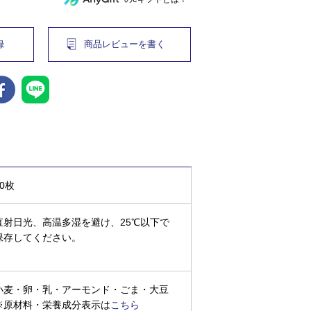
録
商品レビューを書く
30枚
直射日光、高温多湿を避け、25℃以下で
保存してください。
小麦・卵・乳・アーモンド・ごま・大豆
※原材料・栄養成分表示は
こちら