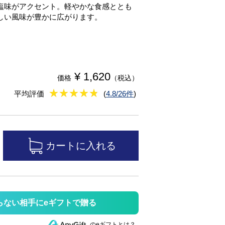
塩味がアクセント。軽やかな食感ととも
しい風味が豊かに広がります。
¥ 1,620
価格
（税込）
★
★★★★★
★
★
★
★
平均評価
(
4.8/26件
)
らない相手にeギフトで贈る
のeギフトとは？