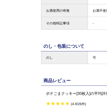
お酒使用の有無
お酒不使
その他特記事項
-
のし・包装について
のし
可
商品レビュー
ポテごまクッキー[30枚入]の平均評
★
★★★★★
★
★
★
★
(4.8/26件)