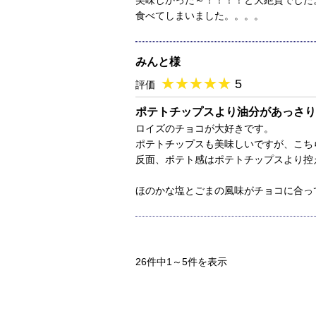
美味しかった～！！！！と大絶賛でした
食べてしまいました。。。。
みんと様
★
★★★★★
★
★
★
★
5
評価
ポテトチップスより油分があっさり
ロイズのチョコが大好きです。
ポテトチップスも美味しいですが、こち
反面、ポテト感はポテトチップスより控
ほのかな塩とごまの風味がチョコに合っ
26件中1～5件を表示