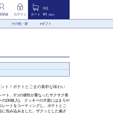
0点
¥0
員登録
ログイン
カート
（税込）
その他・袋
eギフト
セント！ポテトとごまの素朴な味わい
レート、3つの個性が重なったサクサク香
の[30枚入]。 クッキーの片面にはまろや
コレートをコーティングし、ポテトとご
品に包み込みました。ザクッとした歯ざ