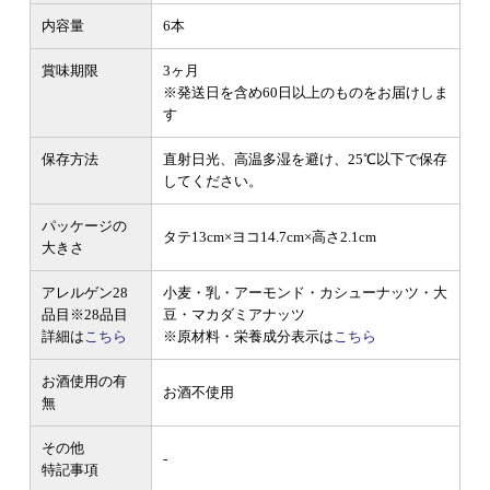
内容量
6本
賞味期限
3ヶ月
※発送日を含め60日以上のものをお届けしま
す
保存方法
直射日光、高温多湿を避け、25℃以下で保存
してください。
パッケージの
タテ13cm×ヨコ14.7cm×高さ2.1cm
大きさ
アレルゲン28
小麦・乳・アーモンド・カシューナッツ・大
品目
※28品目
豆・マカダミアナッツ
詳細は
こちら
※原材料・栄養成分表示は
こちら
お酒使用の有
お酒不使用
無
その他
-
特記事項