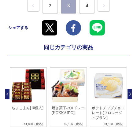
2
3
4
シェアする
同じカテゴリの商品
ー
ちょこまん[10個入]
焼き菓子のメドレー
ポテトチップチョコ
生
[HOKKAIDO]
レート[フロマージ
茶]
ュブラン]
税込）
¥1,890（税込）
¥2,106（税込）
¥1,188（税込）