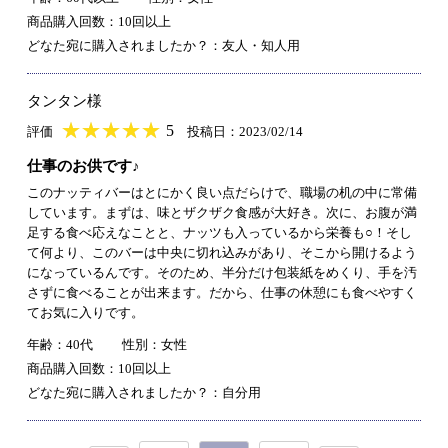
商品購入回数：10回以上
どなた宛に購入されましたか？：友人・知人用
タンタン様
★
★★★★★
★
★
★
★
5
評価
投稿日：2023/02/14
仕事のお供です♪
このナッティバーはとにかく良い点だらけで、職場の机の中に常備
しています。まずは、味とザクザク食感が大好き。次に、お腹が満
足する食べ応えなことと、ナッツも入っているから栄養も○！そし
て何より、このバーは中央に切れ込みがあり、そこから開けるよう
になっているんです。そのため、半分だけ包装紙をめくり、手を汚
さずに食べることが出来ます。だから、仕事の休憩にも食べやすく
てお気に入りです。
年齢：40代
性別：女性
商品購入回数：10回以上
どなた宛に購入されましたか？：自分用