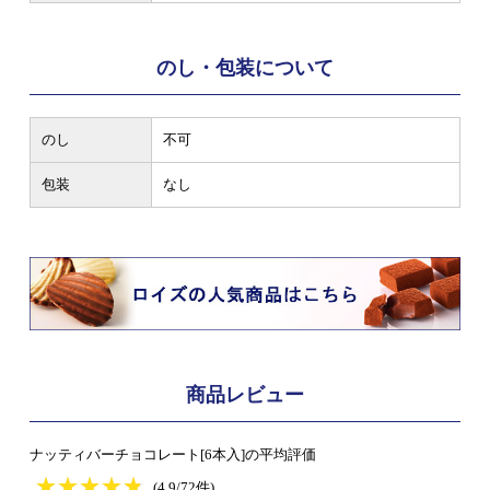
のし・包装について
のし
不可
包装
なし
商品レビュー
ナッティバーチョコレート[6本入]の平均評価
★
★★★★★
★
★
★
★
(4.9/72件)