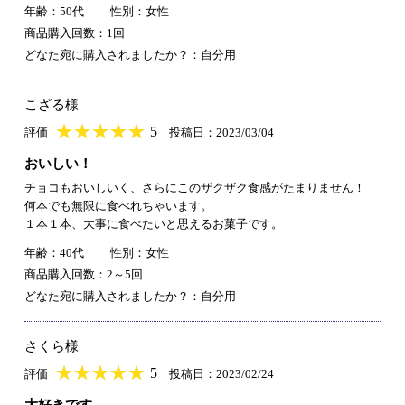
年齢：50代
性別：女性
商品購入回数：1回
どなた宛に購入されましたか？：自分用
こざる様
★
★★★★★
★
★
★
★
5
評価
投稿日：2023/03/04
おいしい！
チョコもおいしいく、さらにこのザクザク食感がたまりません！
何本でも無限に食べれちゃいます。
１本１本、大事に食べたいと思えるお菓子です。
年齢：40代
性別：女性
商品購入回数：2～5回
どなた宛に購入されましたか？：自分用
さくら様
★
★★★★★
★
★
★
★
5
評価
投稿日：2023/02/24
大好きです