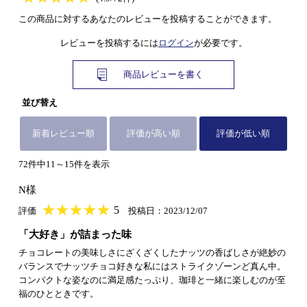
この商品に対するあなたのレビューを投稿することができます。
レビューを投稿するには
ログイン
が必要です。
商品レビューを書く
並び替え
新着レビュー順
評価が高い順
評価が低い順
72件中11～15件を表示
N様
★
★★★★★
★
★
★
★
5
評価
投稿日：2023/12/07
「大好き」が詰まった味
チョコレートの美味しさにざくざくしたナッツの香ばしさが絶妙の
バランスでナッツチョコ好きな私にはストライクゾーンど真ん中。
コンパクトな姿なのに満足感たっぷり、珈琲と一緒に楽しむのが至
福のひとときです。