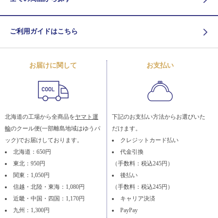
ご利用ガイドはこちら
お届けに関して
お支払い
北海道の工場から全商品を
ヤマト運
下記のお支払い方法からお選びいた
輸
のクール便(一部離島地域はゆうパ
だけます。
ック)でお届けしております。
クレジットカード払い
北海道：650円
代金引換
東北：950円
（手数料：税込245円）
関東：1,050円
後払い
信越・北陸・東海：1,080円
（手数料：税込245円）
近畿・中国・四国：1,170円
キャリア決済
九州：1,300円
PayPay