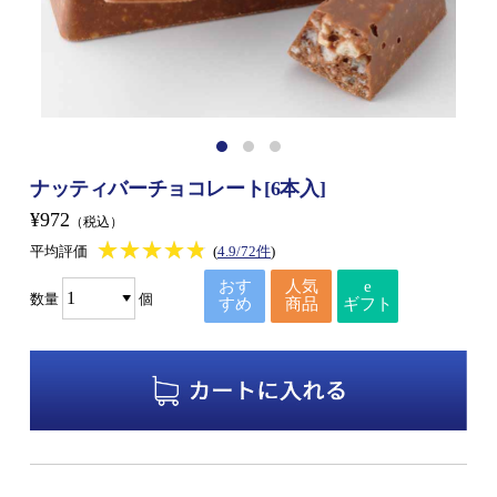
ナッティバーチョコレート[6本入]
¥972
（税込）
★★★★★
★★★★★
平均評価
(
4.9/72件
)
おす
人気
e
数量
個
すめ
商品
ギフト