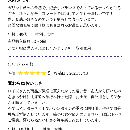
ガリット硬めの食感で、絶妙なバランスで入っているナッツがごろ
ごろ、滑らかなチョコレートの口溶けでとても美味しいです！
硬い食感が好きなのでいつも凍らせて食べています。
綺麗な個包装で贈り物にも喜ばれるお品だと思います。
年齢：40代
性別：女性
商品購入回数：2～5回
どなた宛に購入されましたか？：会社・取引先用
けいちゃん様
★
★★★★★
★
★
★
★
5
評価
投稿日：2023/02/18
変わらぬおいしさ
ロイズさんの商品が気軽に買えなかった遠い昔、友人から頂いたの
をきっかけに北海道へ旅行へ行った際、お土産・自分用として欠か
さず購入していました。
今ではインターネットでバレンタインの季節に贈答用と併せて自分
用も必ず購入しています。確かな食べ応えのチョコバーは自分への
ご褒美。変わらぬおいしさを毎年楽しみにしています。
年齢：60代以上
性別：女性