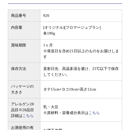
商品番号
926
内容量
[オリジナル][フロマージュブラン]
各190g
賞味期限
1ヶ月
※発送日を含め21日以上のものをお届けしま
す
保存方法
直射日光、高温多湿を避け、25℃以下で保存
してください。
パッケージの
タテ15cm×ヨコ19cm×高さ12cm
大きさ
アレルゲン28
乳・大豆
品目
※28品目
※原材料・栄養成分表示は
こちら
詳細は
こちら
お酒使用の有