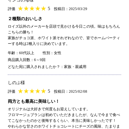
★
★★★★★
★
★
★
★
5
評価
投稿日：2025/03/29
２種類のおいしさ
ロイズ以外のメーカーを店頭で見かける今日この頃。味はもちろん
こちらの勝ち！
家族がチョコ派、ホワイト派それぞれなので、皆でホームパーティ
ーする時は2種入りに決めています。
年齢：60代以上
性別：女性
商品購入回数：6～9回
どなた宛に購入されましたか？：家族・親戚用
しのぶ様
★
★★★★★
★
★
★
★
5
評価
投稿日：2025/02/08
両方とも最高に美味しい！
オリジナルは大好きで何度もお迎えしています。
フロマージュブランは初めていただきましたが、なんで今まで食べ
てこなかったのかと後悔するくらい、本当に美味しかったです！
やわらかな甘さのホワイトチョコレートにチーズの風味、たまりま