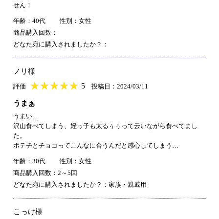
せん！
年齢：40代
性別：女性
商品購入回数：
どなた宛に購入されましたか？：
ノリ様
★
★★★★★
★
★
★
★
5
評価
投稿日：2024/03/11
うまぁ
うまい…
沢山食べてしまう、姪っ子も太るぅぅって云いながら食べてまし
た。
ポテチとチョコってこんなに合うんだと感心してしまう…
年齢：30代
性別：女性
商品購入回数：2～5回
どなた宛に購入されましたか？：家族・親戚用
こっけ様