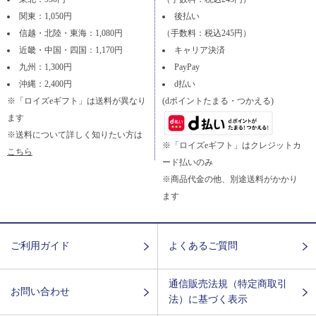
関東：1,050円
後払い
信越・北陸・東海：1,080円
（手数料：税込245円）
近畿・中国・四国：1,170円
キャリア決済
九州：1,300円
PayPay
沖縄：2,400円
d払い
※「ロイズeギフト」は送料が異なり
(dポイントたまる・つかえる)
ます
※送料について詳しく知りたい方は
※「ロイズeギフト」はクレジットカ
こちら
ード払いのみ
※商品代金の他、別途送料がかかり
ます
ご利用ガイド
よくあるご質問
通信販売法規（特定商取引
お問い合わせ
法）に基づく表示