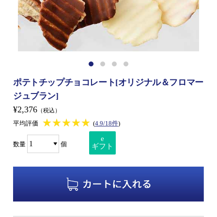
ポテトチップチョコレート[オリジナル＆フロマー
ジュブラン]
¥2,376
（税込）
★★★★★
★★★★★
平均評価
(
4.9/18件
)
e
数量
個
ギフト