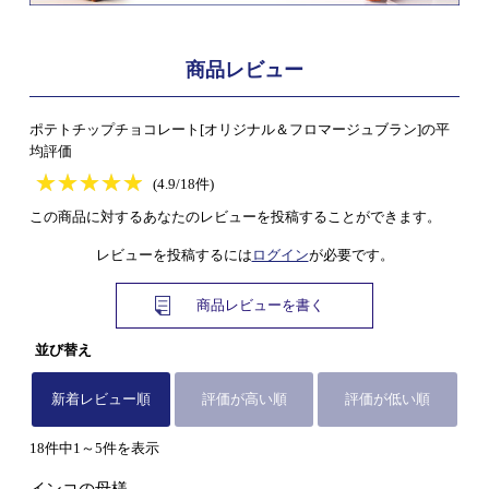
商品レビュー
ポテトチップチョコレート[オリジナル＆フロマージュブラン]の平
均評価
★
★★★★★
★
★
★
★
(4.9/18件)
この商品に対するあなたのレビューを投稿することができます。
レビューを投稿するには
ログイン
が必要です。
商品レビューを書く
並び替え
新着レビュー順
評価が高い順
評価が低い順
18件中1～5件を表示
インコの母様