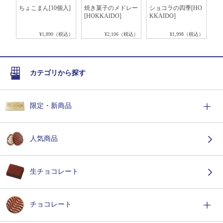
ト
ちょこまん[10個入]
焼き菓子のメドレー
ショコラの四季[HO
ポ
[HOKKAIDO]
KKAIDO]
レ
税込）
¥1,890（税込）
¥2,106（税込）
¥1,998（税込）
カテゴリから探す
限定・新商品
人気商品
生チョコレート
チョコレート