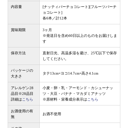
内容量
[ナッティバーチョコレート][フルーツバーチ
ョコレート]
各6本／計12本
賞味期限
3ヶ月
※発送日を含め60日以上のものをお届けしま
す
保存方法
直射日光、高温多湿を避け、25℃以下で保存
してください。
パッケージの
タテ13cm×ヨコ14.7cm×高さ4.1cm
大きさ
アレルゲン28
小麦・卵・乳・アーモンド・カシューナッ
品目
※28品目
ツ・大豆・バナナ・マカダミアナッツ
詳細は
こちら
※原材料・栄養成分表示は
こちら
お酒使用の有
お酒不使用
無