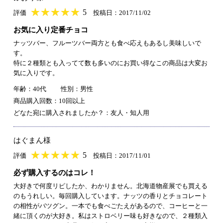
★
★★★★★
★
★
★
★
5
評価
投稿日：2017/11/02
お気に入り定番チョコ
ナッツバー、フルーツバー両方とも食べ応えもあるし美味しいで
す。
特に２種類とも入ってて数も多いのにお買い得なこの商品は大変お
気に入りです。
年齢：40代
性別：男性
商品購入回数：10回以上
どなた宛に購入されましたか？：友人・知人用
はぐまん様
★
★★★★★
★
★
★
★
5
評価
投稿日：2017/11/01
必ず購入するのはコレ！
大好きで何度リピしたか、わかりません。北海道物産展でも買える
のもうれしい。毎回購入しています。ナッツの香りとチョコレート
の相性がバツグン。一本でも食べごたえがあるので、コーヒーと一
緒に頂くのが大好き。私はストロベリー味も好きなので、２種類入