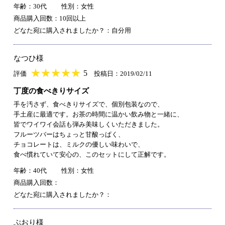
年齢：30代
性別：女性
商品購入回数：10回以上
どなた宛に購入されましたか？：自分用
なつひ様
★
★★★★★
★
★
★
★
5
評価
投稿日：2019/02/11
丁度の食べきりサイズ
手を汚さず、食べきりサイズで、個別包装なので、
手土産に最適です。お茶の時間に温かい飲み物と一緒に、
皆でワイワイ会話も弾み美味しくいただきました。
フルーツバーはちょっと甘酸っぱく、
チョコレートは、ミルクの優しい味わいで、
食べ慣れていて安心の、このセットにして正解です。
年齢：40代
性別：女性
商品購入回数：
どなた宛に購入されましたか？：
ぷおり様