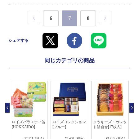
6
7
8
シェアする
同じカテゴリの商品
ギフ
ロイズバラエティ缶
ロイズコレクション
クッキーズ・ガレッ
ポ
[HOKKAIDO]
[ブルー]
ト詰合せ[17枚入]
レ
＆
ン]
税込）
¥2,511（税込）
¥5,400（税込）
¥3,213（税込）