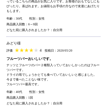
っているこちらの商品がお気に入りです。お客様のおもてなしにも
ぴったり。喜ばれます。お値段もお手頃の方なので友達にあげたり
もします。
年齢：30代
性別：女性
商品購入回数：6～9回
どなた宛に購入されましたか？：自分用
みどり様
★
★★★★★
★
★
★
★
4
評価
投稿日：2020/05/20
フルーツバーおいしいです。
ナッツとフルーツのバー２種類入っていておいしかったのはフルー
ツバーです。
ドライの苺でしょうかとても食べていておいしいと感じました。
今まで食べたことない味です。
フルーツバー最高です。
年齢：40代
性別：女性
商品購入回数：1回
どなた宛に購入されましたか？：自分用