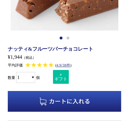
ナッティ&フルーツバーチョコレート
¥1,944
（税込）
★★★★★
★★★★★
平均評価
(
4.9/38件
)
e
数量
個
ギフト