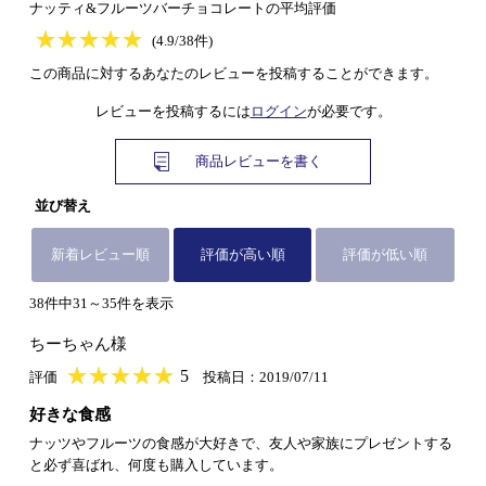
ナッティ&フルーツバーチョコレートの平均評価
★
★★★★★
★
★
★
★
(4.9/38件)
この商品に対するあなたのレビューを投稿することができます。
レビューを投稿するには
ログイン
が必要です。
商品レビューを書く
並び替え
新着レビュー順
評価が高い順
評価が低い順
38件中31～35件を表示
ちーちゃん様
★
★★★★★
★
★
★
★
5
評価
投稿日：2019/07/11
好きな食感
ナッツやフルーツの食感が大好きで、友人や家族にプレゼントする
と必ず喜ばれ、何度も購入しています。