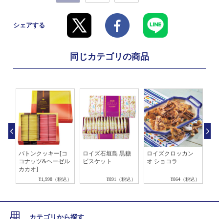
シェアする
同じカテゴリの商品
]
バトンクッキー[コ
ロイズ石垣島 黒糖
ロイズクロッカン
ロ
コナッツ&ヘーゼル
ビスケット
オ ショコラ
ン
カカオ]
税込）
¥1,998（税込）
¥891（税込）
¥864（税込）
カテゴリから探す