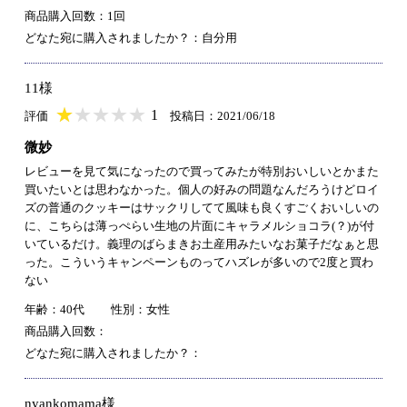
商品購入回数：1回
どなた宛に購入されましたか？：自分用
11様
★
★★★★★
★
★
★
★
1
評価
投稿日：2021/06/18
微妙
レビューを見て気になったので買ってみたが特別おいしいとかまた
買いたいとは思わなかった。個人の好みの問題なんだろうけどロイ
ズの普通のクッキーはサックリしてて風味も良くすごくおいしいの
に、こちらは薄っぺらい生地の片面にキャラメルショコラ(？)が付
いているだけ。義理のばらまきお土産用みたいなお菓子だなぁと思
った。こういうキャンペーンものってハズレが多いので2度と買わ
ない
年齢：40代
性別：女性
商品購入回数：
どなた宛に購入されましたか？：
nyankomama様