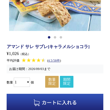
アマンド サレ サブレ[キャラメルショコラ]
¥1,026
（税込）
★★★★★
★★★★★
平均評価
(
4.5/58件
)
お届け期間：
2026/09/03まで
数量
期間
数量
個
限定
限定