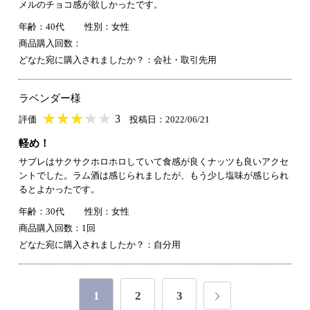
メルのチョコ感が欲しかったです。
年齢：40代
性別：女性
商品購入回数：
どなた宛に購入されましたか？：会社・取引先用
ラベンダー様
★
★★★★★
★
★
★
★
3
評価
投稿日：2022/06/21
軽め！
サブレはサクサクホロホロしていて食感が良くナッツも良いアクセ
ントでした。ラム酒は感じられましたが、もう少し塩味が感じられ
るとよかったです。
年齢：30代
性別：女性
商品購入回数：1回
どなた宛に購入されましたか？：自分用
1
2
3