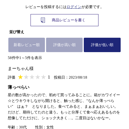
レビューを投稿するには
ログイン
が必要です。
商品レビューを書く
並び替え
新着レビュー順
評価が高い順
評価が低い順
58件中1～5件を表示
まーちゃん様
★
★★★★★
★
★
★
★
1
評価
投稿日：2023/08/18
薄っぺらい
星の数が高かったので、初めて買ってみることに。箱がカワイイー
☆とウキウキしながら開けると、触った感じ、“なんか薄っぺら
い” はぁ？ となりました。食べてみると、まぁまぁおいしい。
だけど、期待してたのと違う。もっと分厚くて食べ応えあるものを
想像してただけに、ショック大きく…。二度目はないかなー。
年齢：30代
性別：女性