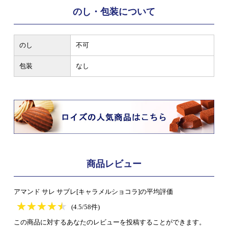
のし・包装について
のし
不可
包装
なし
商品レビュー
アマンド サレ サブレ[キャラメルショコラ]の平均評価
★
★★★★★
★
★
★
★
(4.5/58件)
この商品に対するあなたのレビューを投稿することができます。