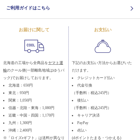
ご利用ガイドはこちら
お届けに関して
お支払い
北海道の工場から全商品を
ヤマト運
下記のお支払い方法からお選びいた
輸
のクール便(一部離島地域はゆうパ
だけます。
ック)でお届けしております。
クレジットカード払い
北海道：650円
代金引換
東北：950円
（手数料：税込245円）
関東：1,050円
後払い
信越・北陸・東海：1,080円
（手数料：税込245円）
近畿・中国・四国：1,170円
キャリア決済
九州：1,300円
PayPay
沖縄：2,400円
d払い
※「ロイズeギフト」は送料が異なり
(dポイントたまる・つかえる)