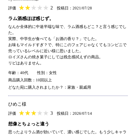
★
★★★★★
★
★
★
★
2
評価
投稿日：2021/07/28
ラム酒感ほぼ感じず。
なんか全体的に中途半端な味で、ラム酒感もどこ？と言う感じでし
た。
実際、中学生が食べても「お酒の香り？」でした。
お味もマイルドすぎ？で、特にこのフェアじゃなくてもコンビニで
売っているレベルに近い様に思いました。
ロイズさんの焼き菓子にしては残念感拭えずの商品。
リピはありません。
年齢：40代
性別：女性
商品購入回数：10回以上
どなた宛に購入されましたか？：家族・親戚用
ひめこ様
★
★★★★★
★
★
★
★
3
評価
投稿日：2026/07/14
想像とちょっと違う
思ったよりラム酒が効いていて、濃い感じでした。もう少しキャラ