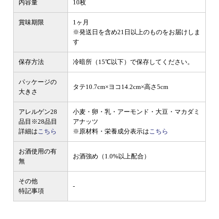
内容量
10枚
賞味期限
1ヶ月
※発送日を含め21日以上のものをお届けしま
す
保存方法
冷暗所（15℃以下）で保存してください。
パッケージの
タテ10.7cm×ヨコ14.2cm×高さ5cm
大きさ
アレルゲン28
小麦・卵・乳・アーモンド・大豆・マカダミ
品目
※28品目
アナッツ
詳細は
こちら
※原材料・栄養成分表示は
こちら
お酒使用の有
お酒強め（1.0%以上配合）
無
その他
-
特記事項