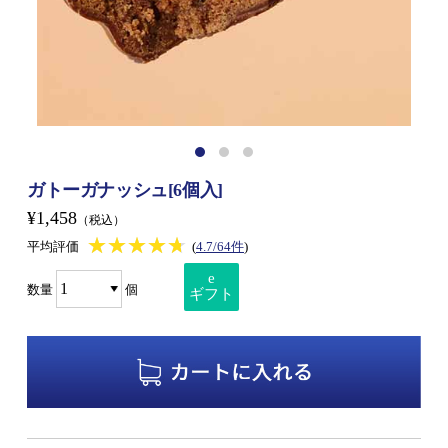
ガトーガナッシュ[6個入]
¥1,458
（税込）
★★★★★
★★★★★
平均評価
(
4.7/64件
)
e
数量
個
ギフト