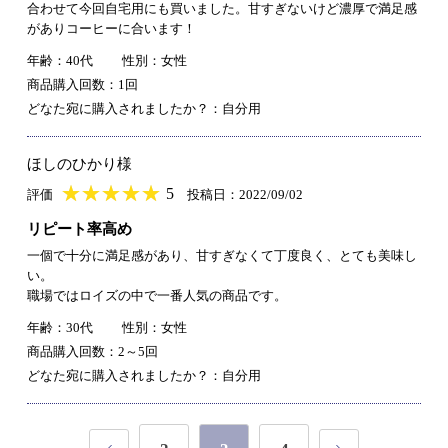
合わせて今回自宅用にも買いました。甘すぎないけど濃厚で満足感
がありコーヒーに合います！
年齢：40代
性別：女性
商品購入回数：1回
どなた宛に購入されましたか？：自分用
ほしのひかり様
★
★★★★★
★
★
★
★
5
評価
投稿日：2022/09/02
リピート率高め
一個で十分に満足感があり、甘すぎなくて丁度良く、とても美味し
い。
職場ではロイズの中で一番人気の商品です。
年齢：30代
性別：女性
商品購入回数：2～5回
どなた宛に購入されましたか？：自分用