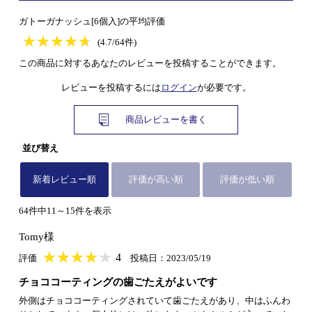
ガトーガナッシュ[6個入]の平均評価
★
★★★★★
★
★
★
★
(4.7/64件)
この商品に対するあなたのレビューを投稿することができます。
レビューを投稿するには
ログイン
が必要です。
商品レビューを書く
並び替え
新着レビュー順
評価が高い順
評価が低い順
64件中11～15件を表示
Tomy様
★
★★★★★
★
★
★
★
4
評価
投稿日：2023/05/19
チョココーティングの歯ごたえがよいです
外側はチョココーティングされていて歯ごたえがあり、中はふんわ