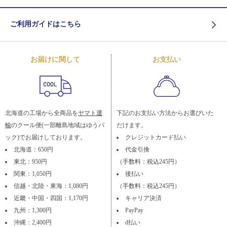
ご利用ガイドはこちら
お届けに関して
お支払い
北海道の工場から全商品を
ヤマト運
下記のお支払い方法からお選びいた
輸
のクール便(一部離島地域はゆうパ
だけます。
ック)でお届けしております。
クレジットカード払い
北海道：650円
代金引換
東北：950円
（手数料：税込245円）
関東：1,050円
後払い
信越・北陸・東海：1,080円
（手数料：税込245円）
近畿・中国・四国：1,170円
キャリア決済
九州：1,300円
PayPay
沖縄：2,400円
d払い