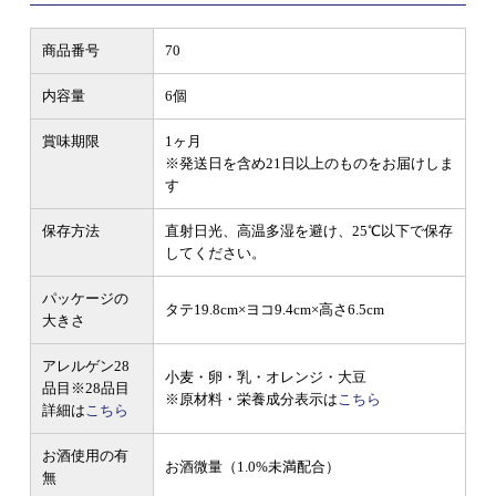
商品番号
70
内容量
6個
賞味期限
1ヶ月
※発送日を含め21日以上のものをお届けしま
す
保存方法
直射日光、高温多湿を避け、25℃以下で保存
してください。
パッケージの
タテ19.8cm×ヨコ9.4cm×高さ6.5cm
大きさ
アレルゲン28
小麦・卵・乳・オレンジ・大豆
品目
※28品目
※原材料・栄養成分表示は
こちら
詳細は
こちら
お酒使用の有
お酒微量（1.0%未満配合）
無