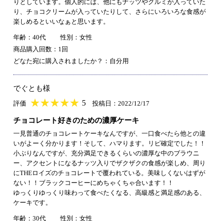
りとしています。個人的には、他にもナッツやクルミが入っていた
り、チョコクリームが入っていたりして、さらにいろいろな食感が
楽しめるといいなぁと思います。
年齢：40代
性別：女性
商品購入回数：1回
どなた宛に購入されましたか？：自分用
でぐとも様
★
★★★★★
★
★
★
★
5
評価
投稿日：2022/12/17
チョコレート好きのための濃厚ケーキ
一見普通のチョコレートケーキなんですが、一口食べたら他との違
いがよーく分かります！そして、ハマります。リピ確定でした！！
小ぶりなんですが、充分満足できるくらいの濃厚な中のブラウニ
ー、アクセントになるナッツ入りでザクザクの食感が楽しめ、周り
にTHEロイズのチョコレートで覆われている。美味しくないはずが
ない！！ブラックコーヒーにめちゃくちゃ合います！！
ゆっくりゆっくり味わって食べたくなる、高級感と満足感のある、
ケーキです。
年齢：30代
性別：女性