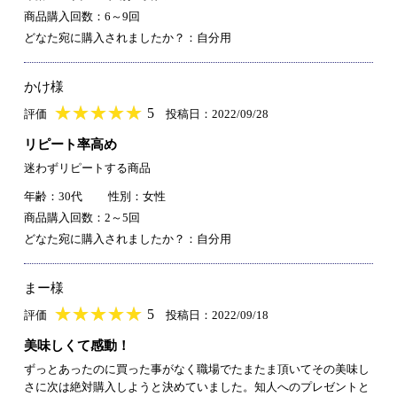
商品購入回数：6～9回
どなた宛に購入されましたか？：自分用
かけ様
★
★★★★★
★
★
★
★
5
評価
投稿日：2022/09/28
リピート率高め
迷わずリピートする商品
年齢：30代
性別：女性
商品購入回数：2～5回
どなた宛に購入されましたか？：自分用
まー様
★
★★★★★
★
★
★
★
5
評価
投稿日：2022/09/18
美味しくて感動！
ずっとあったのに買った事がなく職場でたまたま頂いてその美味し
さに次は絶対購入しようと決めていました。知人へのプレゼントと