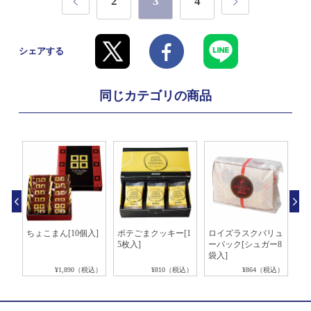
2
3
4
シェアする
同じカテゴリの商品
糖
ちょこまん[10個入]
ポテごまクッキー[1
ロイズラスクバリュ
ロ
5枚入]
ーパック[シュガー8
ン
袋入]
税込）
¥1,890（税込）
¥810（税込）
¥864（税込）