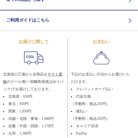
ご利用ガイドはこちら
お届けに関して
お支払い
北海道の工場から全商品を
ヤマト運
下記のお支払い方法からお選びいた
輸
のクール便(一部離島地域はゆうパ
だけます。
ック)でお届けしております。
クレジットカード払い
北海道：650円
代金引換
東北：950円
（手数料：税込245円）
関東：1,050円
後払い
信越・北陸・東海：1,080円
（手数料：税込245円）
近畿・中国・四国：1,170円
キャリア決済
九州：1,300円
PayPay