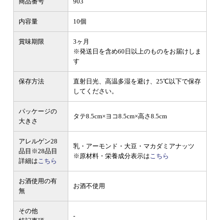
商品番号
903
内容量
10個
賞味期限
3ヶ月
※発送日を含め60日以上のものをお届けしま
す
保存方法
直射日光、高温多湿を避け、25℃以下で保存
してください。
パッケージの
タテ8.5cm×ヨコ8.5cm×高さ8.5cm
大きさ
アレルゲン28
乳・アーモンド・大豆・マカダミアナッツ
品目
※28品目
※原材料・栄養成分表示は
こちら
詳細は
こちら
お酒使用の有
お酒不使用
無
その他
-