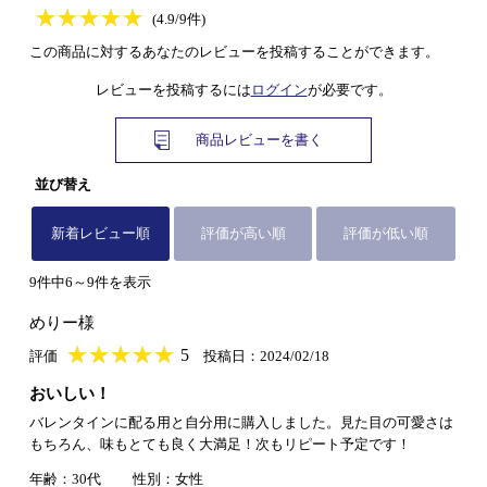
★
★★★★★
★
★
★
★
(4.9/9件)
この商品に対するあなたのレビューを投稿することができます。
レビューを投稿するには
ログイン
が必要です。
商品レビューを書く
並び替え
新着レビュー順
評価が高い順
評価が低い順
9件中6～9件を表示
めりー様
★
★★★★★
★
★
★
★
5
評価
投稿日：2024/02/18
おいしい！
バレンタインに配る用と自分用に購入しました。見た目の可愛さは
もちろん、味もとても良く大満足！次もリピート予定です！
年齢：30代
性別：女性