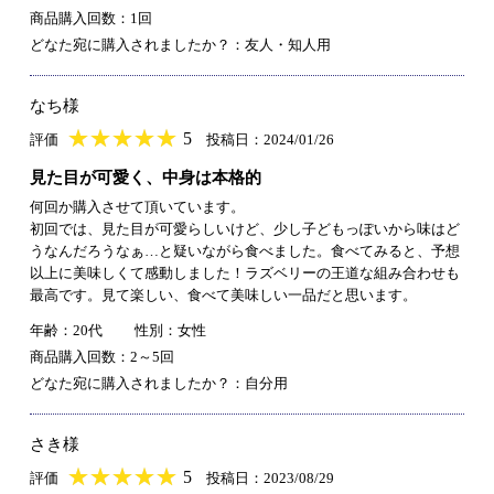
商品購入回数：1回
どなた宛に購入されましたか？：友人・知人用
なち様
★
★★★★★
★
★
★
★
5
評価
投稿日：2024/01/26
見た目が可愛く、中身は本格的
何回か購入させて頂いています。
初回では、見た目が可愛らしいけど、少し子どもっぽいから味はど
うなんだろうなぁ…と疑いながら食べました。食べてみると、予想
以上に美味しくて感動しました！ラズベリーの王道な組み合わせも
最高です。見て楽しい、食べて美味しい一品だと思います。
年齢：20代
性別：女性
商品購入回数：2～5回
どなた宛に購入されましたか？：自分用
さき様
★
★★★★★
★
★
★
★
5
評価
投稿日：2023/08/29