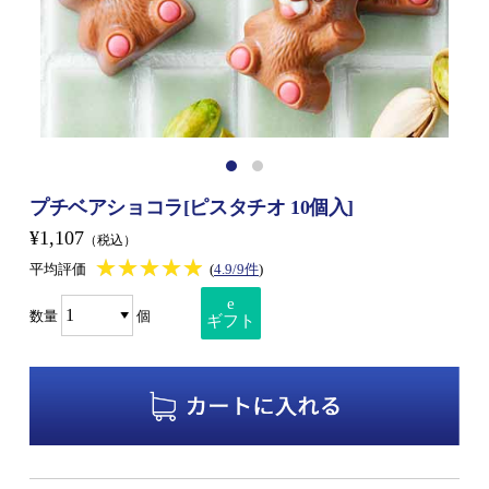
プチベアショコラ[ピスタチオ 10個入]
¥1,107
（税込）
★★★★★
★★★★★
平均評価
(
4.9/9件
)
e
数量
個
ギフト