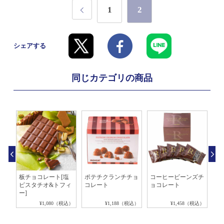
1
2
シェアする
同じカテゴリの商品
板チョコレート[塩
ポテチクランチチョ
コーヒービーンズチ
ク
ピスタチオ&トフィ
コレート
ョコレート
ト
ー]
税込）
¥1,080（税込）
¥1,188（税込）
¥1,458（税込）