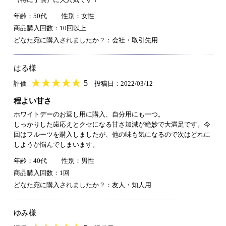
年齢：50代
性別：女性
商品購入回数：10回以上
どなた宛に購入されましたか？：会社・取引先用
はる様
★
★★★★★
★
★
★
★
5
評価
投稿日：2022/03/12
程よい甘さ
ホワイトデーのお返し用に購入、自分用にも一つ。
しっかりした歯応えとクセになる甘さ加減が絶妙で大満足です。今
回はフルーツを購入しましたが、他の味も気になるので次はどれに
しようか悩んでしまいます。
年齢：40代
性別：男性
商品購入回数：1回
どなた宛に購入されましたか？：友人・知人用
ゆみ様