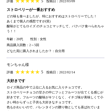
★
★★★★★
★
★
★
★
5
評価
投稿日：2022/03/09
ストロベリーが一番おすすめ
どの味も食べましたが、特におすすめはストロベリーでした！
あくまで個人の感想ですが(笑)
酸味がとてもロイズ のチョコとマッチして、バクバク食べられちゃ
う！！
年齢：20代
性別：女性
商品購入回数：2～5回
どなた宛に購入されましたか？：自分用
モンちゃん様
★
★★★★★
★
★
★
★
5
評価
投稿日：2022/02/14
大好きです
ロイズ商品の中で上位に入るお気に入りチョコです。
ストロベリーチョコの甘さの中にフッとフルーツが出てくる感じが
好きです。フルーツの酸味がキツくなく、イチゴ味が美味しくて小
さい時からずっと子供も大好きなチョコです。
色もかわいいので、バレンタインの贈り物としても喜ばれていま