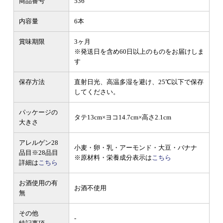
商品番号
536
内容量
6本
賞味期限
3ヶ月
※発送日を含め60日以上のものをお届けしま
す
保存方法
直射日光、高温多湿を避け、25℃以下で保存
してください。
パッケージの
タテ13cm×ヨコ14.7cm×高さ2.1cm
大きさ
アレルゲン28
小麦・卵・乳・アーモンド・大豆・バナナ
品目
※28品目
※原材料・栄養成分表示は
こちら
詳細は
こちら
お酒使用の有
お酒不使用
無
その他
-