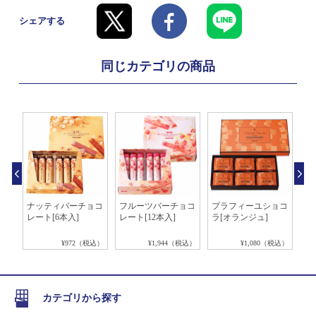
シェアする
同じカテゴリの商品
ート
ナッティバーチョコ
フルーツバーチョコ
プラフィーユショコ
ロ
ク]
レート[6本入]
レート[12本入]
ラ[オランジュ]
ク
せ]
税込）
¥972（税込）
¥1,944（税込）
¥1,080（税込）
カテゴリから探す