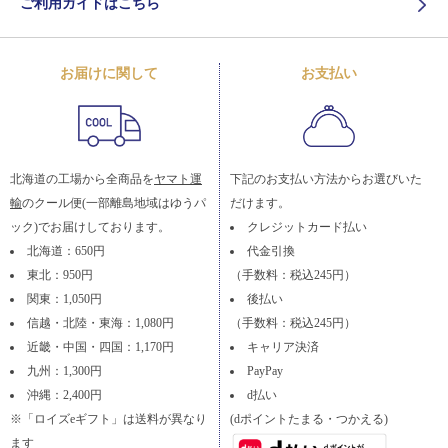
ご利用ガイドはこちら
お届けに関して
お支払い
北海道の工場から全商品を
ヤマト運
下記のお支払い方法からお選びいた
輸
のクール便(一部離島地域はゆうパ
だけます。
ック)でお届けしております。
クレジットカード払い
北海道：650円
代金引換
東北：950円
（手数料：税込245円）
関東：1,050円
後払い
信越・北陸・東海：1,080円
（手数料：税込245円）
近畿・中国・四国：1,170円
キャリア決済
九州：1,300円
PayPay
沖縄：2,400円
d払い
※「ロイズeギフト」は送料が異なり
(dポイントたまる・つかえる)
ます