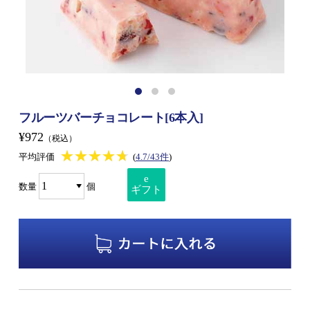
フルーツバーチョコレート[6本入]
¥972
（税込）
★★★★★
★★★★★
平均評価
(
4.7/43件
)
e
数量
個
ギフト