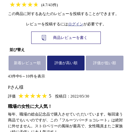
★
★★★★★
★
★
★
★
(4.7/43件)
この商品に対するあなたのレビューを投稿することができます。
レビューを投稿するには
ログイン
が必要です。
商品レビューを書く
並び替え
新着レビュー順
評価が高い順
評価が低い順
43件中6～10件を表示
Pさん様
★
★★★★★
★
★
★
★
5
評価
投稿日：2022/05/30
職場の女性に大人気！
毎年、職場の総会記念品で購入させていただいています。毎回違う
商品でもいいのですが、この『フルーツバーチョコレート』は絶対
に外せません。ストロベリーの風味が最高で、女性職員またご家族
（特に子供）に大人気です！