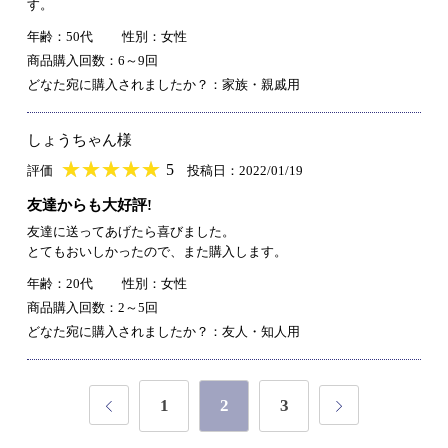
す。
年齢：50代
性別：女性
商品購入回数：6～9回
どなた宛に購入されましたか？：家族・親戚用
しょうちゃん様
★
★★★★★
★
★
★
★
5
評価
投稿日：2022/01/19
友達からも大好評!
友達に送ってあげたら喜びました。
とてもおいしかったので、また購入します。
年齢：20代
性別：女性
商品購入回数：2～5回
どなた宛に購入されましたか？：友人・知人用
1
2
3