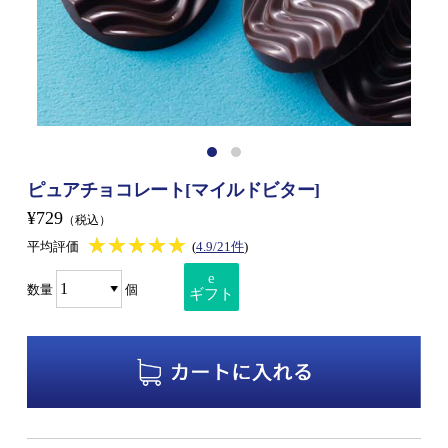
ピュアチョコレート[マイルドビター]
¥729
（税込）
★★★★★
★★★★★
平均評価
(
4.9/21件
)
e
数量
個
ギフト