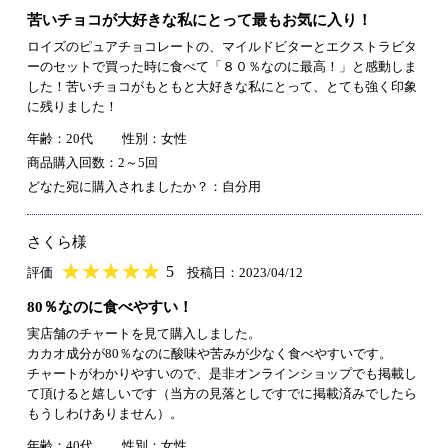
苦いチョコが大好きな私にとって最もお気に入り！
ロイズのピュアチョコレートの、マイルドビターとエクストラビタ
ーのセットで買った時に食べて「８０％なのに最高！」と感動しま
した！苦いチョコがもともと大好きな私にとって、とても強く印象
に残りました！
年齢：20代
性別：女性
商品購入回数：2～5回
どなた宛に購入されましたか？：自分用
さくら様
★
★★★★★
★
★
★
★
5
評価
投稿日：2023/04/12
80％なのに食べやすい！
実店舗のチャートを見て購入しました。
カカオ成分が80％なのに酸味や苦みが少なく食べやすいです。
チャートがわかりやすいので、是非オンラインショップでも掲載し
て頂けると嬉しいです（当方の見落としですでに掲載済みでしたら
もうしわけありません）。
年齢：40代
性別：女性