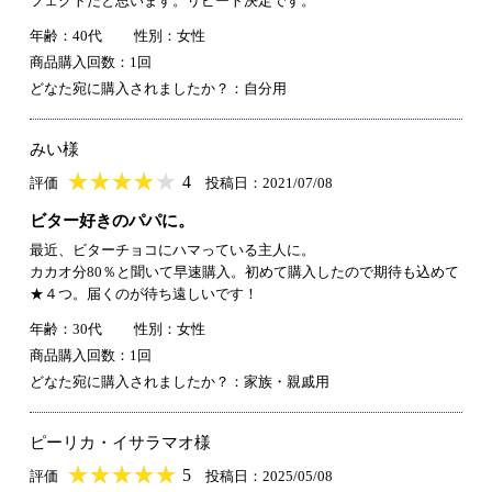
フェクトだと思います。リピート決定です。
年齢：40代
性別：女性
商品購入回数：1回
どなた宛に購入されましたか？：自分用
みい様
★
★★★★★
★
★
★
★
4
評価
投稿日：2021/07/08
ビター好きのパパに。
最近、ビターチョコにハマっている主人に。
カカオ分80％と聞いて早速購入。初めて購入したので期待も込めて
★４つ。届くのが待ち遠しいです！
年齢：30代
性別：女性
商品購入回数：1回
どなた宛に購入されましたか？：家族・親戚用
ピーリカ・イサラマオ様
★
★★★★★
★
★
★
★
5
評価
投稿日：2025/05/08