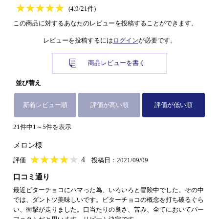
★
★★★★★
★
★
★
★
(4.9/21件)
この商品に対するあなたのレビューを投稿することができます。
レビューを投稿するには
ログイン
が必要です。
商品レビューを書く
並び替え
新着レビュー順
評価が高い順
評価が低い順
21件中1～5件を表示
メロン様
★
★★★★★
★
★
★
★
4
評価
投稿日：2021/09/09
口コミ通り
最近ビターチョコにハマった為、いろいろと冒険中でした。その中
では、ダントツ美味しいです。ビターチョコの概念を打ち破るぐら
い、衝撃が走りました。口当たりの良さ、苦み、全てにおいてパー