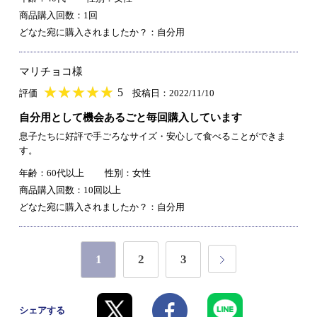
商品購入回数：1回
どなた宛に購入されましたか？：自分用
マリチョコ様
★
★★★★★
★
★
★
★
5
評価
投稿日：2022/11/10
自分用として機会あるごと毎回購入しています
息子たちに好評で手ごろなサイズ・安心して食べることができま
す。
年齢：60代以上
性別：女性
商品購入回数：10回以上
どなた宛に購入されましたか？：自分用
1
2
3
シェアする