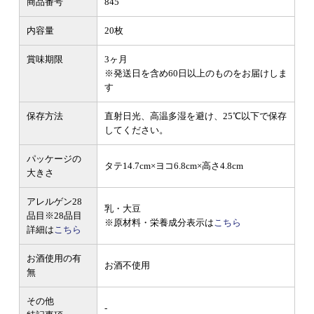
商品番号
845
内容量
20枚
賞味期限
3ヶ月
※発送日を含め60日以上のものをお届けしま
す
保存方法
直射日光、高温多湿を避け、25℃以下で保存
してください。
パッケージの
タテ14.7cm×ヨコ6.8cm×高さ4.8cm
大きさ
アレルゲン28
乳・大豆
品目
※28品目
※原材料・栄養成分表示は
こちら
詳細は
こちら
お酒使用の有
お酒不使用
無
その他
-