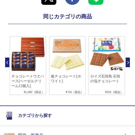
同じカテゴリの商品
ート
チョコレートウエハ
板チョコレート[ホ
ロイズ石垣島 石垣
ポ
イ
ース[ヘーゼルクリ
ワイト]
の塩チョコレート
レ
ーム12個入]
税込）
¥1,080（税込）
¥756（税込）
¥918（税込）
カテゴリから探す