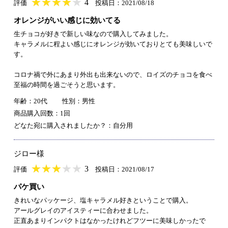
★
★★★★★
★
★
★
★
4
評価
投稿日：2021/08/18
オレンジがいい感じに効いてる
生チョコが好きで新しい味なので購入してみました。
キャラメルに程よい感じにオレンジが効いておりとても美味しいで
す。
コロナ禍で外にあまり外出も出来ないので、ロイズのチョコを食べ
至福の時間を過ごそうと思います。
年齢：20代
性別：男性
商品購入回数：1回
どなた宛に購入されましたか？：自分用
ジロー様
★
★★★★★
★
★
★
★
3
評価
投稿日：2021/08/17
パケ買い
きれいなパッケージ、塩キャラメル好きということで購入。
アールグレイのアイスティーに合わせました。
正直あまりインパクトはなかったけれどフツーに美味しかったで