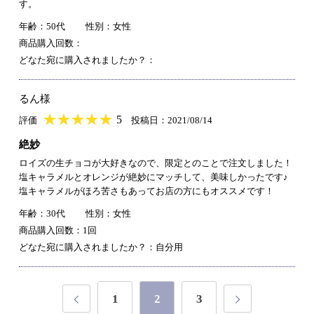
す。
年齢：50代
性別：女性
商品購入回数：
どなた宛に購入されましたか？：
るん様
★
★★★★★
★
★
★
★
5
評価
投稿日：2021/08/14
絶妙
ロイズの生チョコが大好きなので、限定とのことで注文しました！
塩キャラメルとオレンジが絶妙にマッチして、美味しかったです♪
塩キャラメルがほろ苦さもあってお店の方にもオススメです！
年齢：30代
性別：女性
商品購入回数：1回
どなた宛に購入されましたか？：自分用
1
2
3