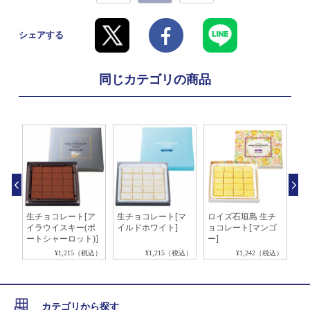
シェアする
同じカテゴリの商品
ホ
生チョコレート[ア
生チョコレート[マ
ロイズ石垣島 生チ
ロ
イラウイスキー(ポ
イルドホワイト]
ョコレート[マンゴ
ョ
ートシャーロット)]
ー]
税込）
¥1,215（税込）
¥1,215（税込）
¥1,242（税込）
カテゴリから探す