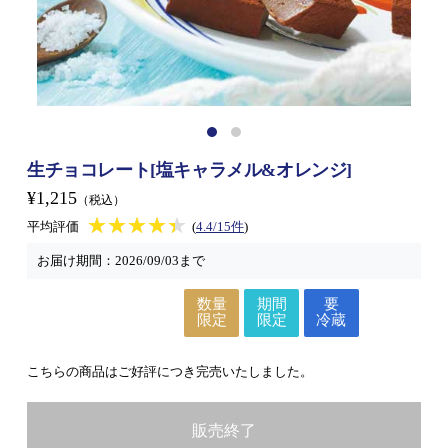
生チョコレート[塩キャラメル&オレンジ]
¥1,215
（税込）
★★★★★
★★★★★
平均評価
(
4.4/15件
)
お届け期間：
2026/09/03まで
数量
期間
要
限定
限定
冷蔵
こちらの商品はご好評につき完売いたしました。
販売終了