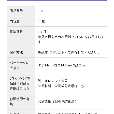
商品番号
129
内容量
20粒
賞味期限
1ヶ月
※発送日を含め21日以上のものをお届けしま
す
保存方法
冷蔵庫（10℃以下）で保存してください。
パッケージの
タテ14cm×ヨコ14.6cm×高さ2cm
大きさ
アレルゲン28
乳・オレンジ・大豆
品目
※28品目
※原材料・栄養成分表示は
こちら
詳細は
こちら
お酒使用の有
お酒微量（1.0%未満配合）
無