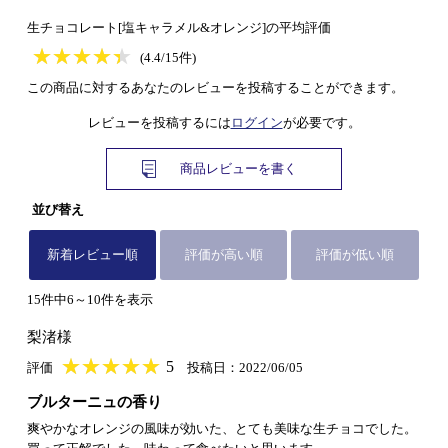
生チョコレート[塩キャラメル&オレンジ]の平均評価
★
★★★★★
★
★
★
★
(4.4/15件)
この商品に対するあなたのレビューを投稿することができます。
レビューを投稿するには
ログイン
が必要です。
商品レビューを書く
並び替え
新着レビュー順
評価が高い順
評価が低い順
15件中6～10件を表示
梨渚様
★
★★★★★
★
★
★
★
5
評価
投稿日：2022/06/05
ブルターニュの香り
爽やかなオレンジの風味が効いた、とても美味な生チョコでした。