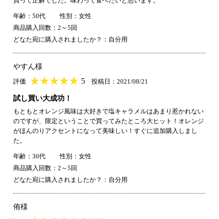
買って正解でした。味わって食べたいと思います。
年齢：50代
性別：女性
商品購入回数：2～5回
どなた宛に購入されましたか？：自分用
やすん様
★
★★★★★
★
★
★
★
5
評価
投稿日：2021/08/21
試し買い大成功！
もともとオレンジ風味は大好きで塩キャラメルはあまり惹かれない
のですが、限定ということで買ってみたところ大ヒット！オレンジ
がほんのりアクセントになって美味しい！すぐに追加購入しまし
た。
年齢：30代
性別：女性
商品購入回数：2～5回
どなた宛に購入されましたか？：自分用
侑様