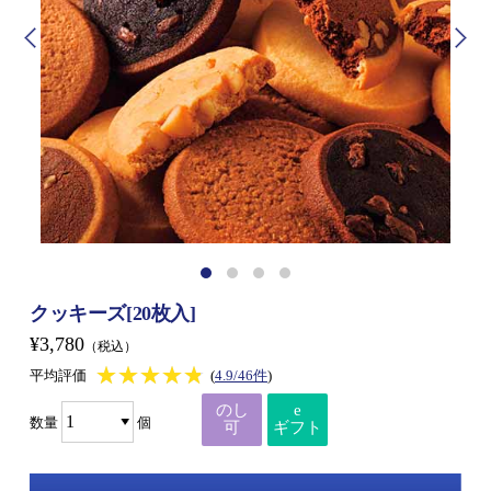
クッキーズ[20枚入]
¥3,780
（税込）
★★★★★
★★★★★
平均評価
(
4.9/46件
)
のし
e
数量
個
可
ギフト