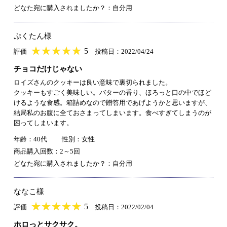
どなた宛に購入されましたか？：自分用
ぷくたん様
★
★★★★★
★
★
★
★
5
評価
投稿日：2022/04/24
チョコだけじゃない
ロイズさんのクッキーは良い意味で裏切られました。
クッキーもすごく美味しい。バターの香り、ほろっと口の中でほど
けるような食感。箱詰めなので贈答用であげようかと思いますが、
結局私のお腹に全ておさまってしまいます。食べすぎてしまうのが
困ってしまいます。
年齢：40代
性別：女性
商品購入回数：2～5回
どなた宛に購入されましたか？：自分用
ななこ様
★
★★★★★
★
★
★
★
5
評価
投稿日：2022/02/04
ホロっとサクサク。