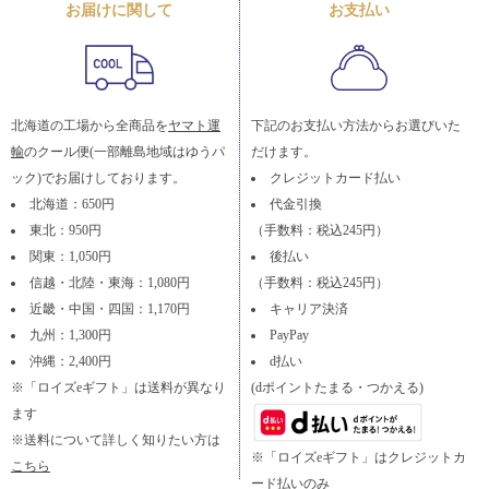
お届けに関して
お支払い
北海道の工場から全商品を
ヤマト運
下記のお支払い方法からお選びいた
輸
のクール便(一部離島地域はゆうパ
だけます。
ック)でお届けしております。
クレジットカード払い
北海道：650円
代金引換
東北：950円
（手数料：税込245円）
関東：1,050円
後払い
信越・北陸・東海：1,080円
（手数料：税込245円）
近畿・中国・四国：1,170円
キャリア決済
九州：1,300円
PayPay
沖縄：2,400円
d払い
※「ロイズeギフト」は送料が異なり
(dポイントたまる・つかえる)
ます
※送料について詳しく知りたい方は
※「ロイズeギフト」はクレジットカ
こちら
ード払いのみ