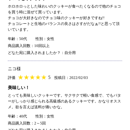
ホロホロっとした味わいのクッキーが食べたくなるので他のチョコ
を買う時に混ぜて買っています。
チョコが大好きなのでチョコ味のクッキーが好きですね!!
チョコレートと生地のバランスの良さはさすがだなぁ!!と思って頂
いています。
年齢：50代
性別：女性
商品購入回数：10回以上
どなた宛に購入されましたか？：自分用
ニコ様
★
★★★★★
★
★
★
★
5
評価
投稿日：2022/02/03
美味しい！
とっても美味しいクッキーです。サクサクで軽い食感で、でもバタ
ーがしっかり感じられる高級感のあるクッキーです。かなりオスス
メ。欲を言えば送料が痛いかな。
年齢：40代
性別：女性
商品購入回数：2～5回