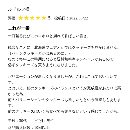
ルドルフ様
★
★★★★★
★
★
★
★
5
評価
投稿日：2022/05/22
これが一番
一口齧るたびにホロホロと崩れて香ばしい旨さ。
残念なことに、北海道フェアとかではクッキーズを見かけません。
（バトンクッキーとかはあるのに。）
なので毎年この時期になると送料無料キャンペーンがあるので
必ずクッキーズを買うようになりました。
バリエーションが新しくなりましたが、これはこれでおいしいで
す。
とはいえ、前のクッキーズのバランスというか完成度があまりに高
かった為、
前のバリエーションのクッキーズも欲しいなという気持ちもありま
す。
前のクッキーズはいくら食べても飽きないという感じでしたから。
年齢：50代
性別：男性
商品購入回数：10回以上