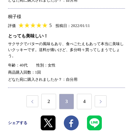
どなた宛に購入されましたか？：自分用
桐子様
★
★★★★★
★
★
★
★
5
評価
投稿日：2022/01/11
とっても美味しい！
サクサクでバターの風味もあり、食べごたえもあって本当に美味し
いクッキーです。送料が痛いけど、多分時々買ってしまうでしょ
う。
年齢：40代
性別：女性
商品購入回数：1回
どなた宛に購入されましたか？：自分用
2
3
4
シェアする