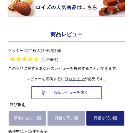
商品レビュー
クッキーズ[20枚入]の平均評価
★
★★★★★
★
★
★
★
(4.9/46件)
この商品に対するあなたのレビューを投稿することができます。
レビューを投稿するには
ログイン
が必要です。
商品レビューを書く
並び替え
新着レビュー順
評価が高い順
評価が低い順
46件中11～15件を表示