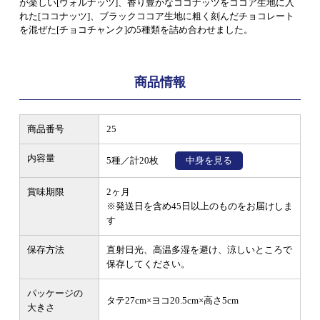
が楽しい[ウォルナッツ]、香り豊かなココナッツをココア生地に入
れた[ココナッツ]、ブラックココア生地に粗く刻んだチョコレート
を混ぜた[チョコチャンク]の5種類を詰め合わせました。
商品情報
商品番号
25
内容量
5種／計20枚
中身を見る
賞味期限
2ヶ月
※発送日を含め45日以上のものをお届けしま
す
保存方法
直射日光、高温多湿を避け、涼しいところで
保存してください。
パッケージの
タテ27cm×ヨコ20.5cm×高さ5cm
大きさ