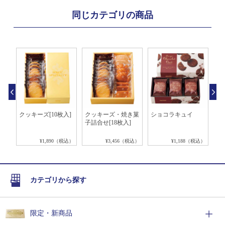
同じカテゴリの商品
白
クッキーズ[10枚入]
クッキーズ・焼き菓
ショコラキュイ
ち
子詰合せ[18枚入]
税込）
¥1,890（税込）
¥3,456（税込）
¥1,188（税込）
カテゴリから探す
限定・新商品