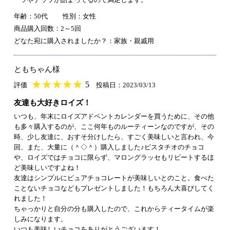
年齢：50代
性別：女性
商品購入回数：2～5回
どなた宛に購入されましたか？：家族・親戚用
ともちゃん様
★
★★★★★
★
★
★
★
5
評価
投稿日：2023/03/13
友達も大好きロイズ！
いつも、年末にロイズアドベントカレンダーを買うために、その他
も多々購入するのが、ここ何年ものルーティーンなのですが、その
時、少し友達に、おすそ分けしたら、すごく美味しいと言われ、今
回、また、大量に（＾◇＾）購入しました♪ピスタチオのチョコ
や、ロイズではチョコに限らず、マロングラッセもリビートするほ
ど美味しいですよね！
友達はシンプルにピュアチョコレートが美味しいとのこと。食べた
ことないチョコなどもプレゼントしました！もちろん大喜びしてく
れました！
ちゃっかりと自分の分も購入したので、これからティータイムが楽
しみになります。
いつも美味しいチョコをありがとうございます！