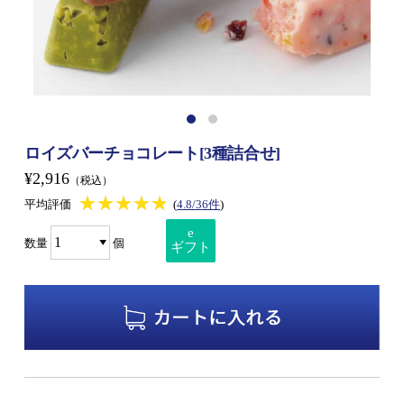
ロイズバーチョコレート[3種詰合せ]
¥2,916
（税込）
★★★★★
★★★★★
平均評価
(
4.8/36件
)
e
数量
個
ギフト