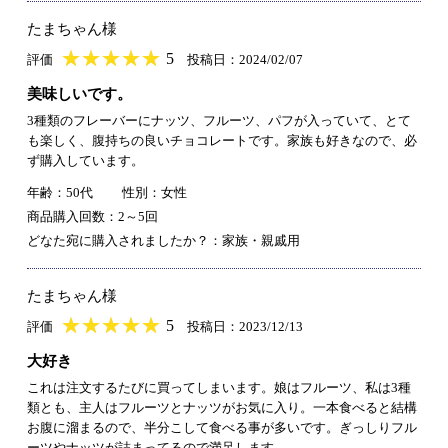
たまちゃん様
★
★★★★★
★
★
★
★
5
評価
投稿日：2024/02/07
美味しいです。
3種類のフレーバーにナッツ、フルーツ、パフが入っていて、とて
も楽しく、腹持ちの良いチョコレートです。家族も好きなので、必
ず購入しています。
年齢：50代
性別：女性
商品購入回数：2～5回
どなた宛に購入されましたか？：家族・親戚用
たまちゃん様
★
★★★★★
★
★
★
★
5
評価
投稿日：2023/12/13
大好き
これは注文するたびに買ってしまいます。娘はフルーツ、私は3種
類とも、主人はフルーツとナッツがお気に入り。一本食べると結構
お腹に溜まるので、半分こして食べる事が多いです。ぎっしりフル
ーツやナッツが詰まってるので満足します。