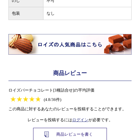
のし
不可
包装
なし
商品レビュー
ロイズバーチョコレート[3種詰合せ]の平均評価
★
★★★★★
★
★
★
★
(4.8/36件)
この商品に対するあなたのレビューを投稿することができます。
レビューを投稿するには
ログイン
が必要です。
商品レビューを書く