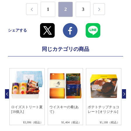
1
2
3
シェアする
同じカテゴリの商品
ート
ロイズストリート夏
ウイスキーの肴(あ
ポテトチップチョコ
ピ
]
[16個入]
て)
レート[オリジナル]
ラ
税込）
¥3,996（税込）
¥1,404（税込）
¥1,188（税込）