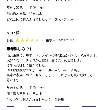
年齢：50代
性別：女性
商品購入回数：10回以上
どなた宛に購入されましたか？：友人・知人用
ARIA様
★
★★★★★
★
★
★
★
5
評価
投稿日：2023/02/12
毎年楽しみです
地元生協で、毎年バレンタインの時期に必ず購入しております。
大好きなバーチョコが三種類一度に楽しめる嬉しさ。
今年も美味しく頂きました。
値上げは残念ですが、年に一度の自分へのご褒美と、
実家の家族へのプレゼントとして、これからも買い続けると
思います。
年齢：50代
性別：女性
商品購入回数：10回以上
どなた宛に購入されましたか？：自分用