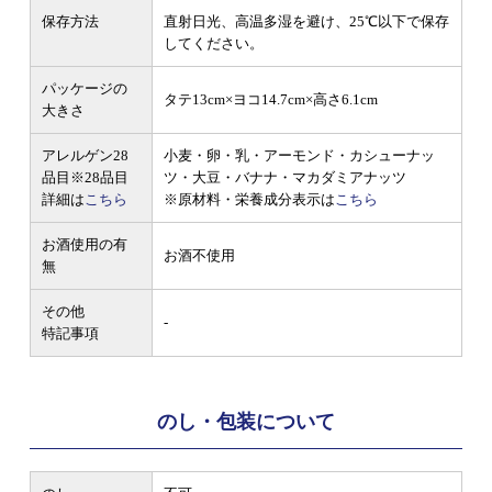
保存方法
直射日光、高温多湿を避け、25℃以下で保存
してください。
パッケージの
タテ13cm×ヨコ14.7cm×高さ6.1cm
大きさ
アレルゲン28
小麦・卵・乳・アーモンド・カシューナッ
品目
※28品目
ツ・大豆・バナナ・マカダミアナッツ
詳細は
こちら
※原材料・栄養成分表示は
こちら
お酒使用の有
お酒不使用
無
その他
-
特記事項
のし・包装について