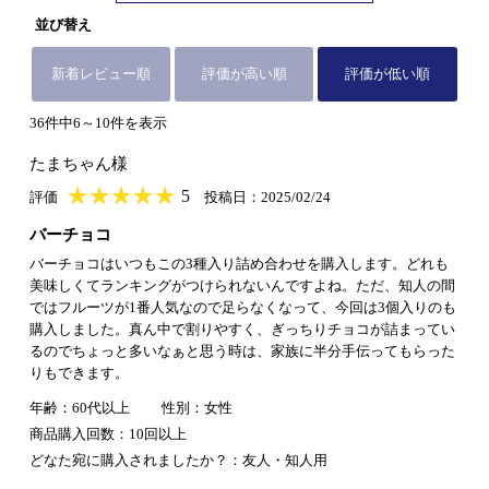
並び替え
新着レビュー順
評価が高い順
評価が低い順
36件中6～10件を表示
たまちゃん様
★
★★★★★
★
★
★
★
5
評価
投稿日：2025/02/24
バーチョコ
バーチョコはいつもこの3種入り詰め合わせを購入します。どれも
美味しくてランキングがつけられないんですよね。ただ、知人の間
ではフルーツが1番人気なので足らなくなって、今回は3個入りのも
購入しました。真ん中で割りやすく、ぎっちりチョコが詰まってい
るのでちょっと多いなぁと思う時は、家族に半分手伝ってもらった
りもできます。
年齢：60代以上
性別：女性
商品購入回数：10回以上
どなた宛に購入されましたか？：友人・知人用