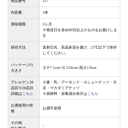
商品番号
517
内容量
3本
賞味期限
3ヶ月
※発送日を含め60日以上のものをお届けしま
す
保存方法
直射日光、高温多湿を避け、25℃以下で保存
してください。
パッケージの
タテ7.1cm×ヨコ16cm×高さ1.8cm
大きさ
アレルゲン28
小麦・乳・アーモンド・カシューナッツ・大
品目
※28品目
豆・マカダミアナッツ
詳細は
こちら
※原材料・栄養成分表示は
こちら
お酒使用の有
お酒不使用
無
その他
-