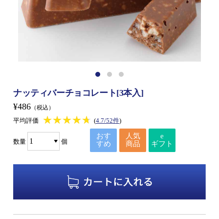
ナッティバーチョコレート[3本入]
¥486
（税込）
★★★★★
★★★★★
平均評価
(
4.7/52件
)
おす
人気
e
数量
個
すめ
商品
ギフト