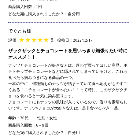
商品購入回数：1回
どなた宛に購入されましたか？：自分用
でぐとも様
★
★★★★★
★
★
★
★
5
評価
投稿日：2022/12/17
ザックザックとチョコレートを思いっきり頬張りたい時に
オススメ！！
ナッツとチョコレートが好きな人は、迷わず買ってほしい商品。ポ
テトチップチョコレートなどに隠されてしまっているけど、これも
食べたら病みつきになる商品の一つ。
一本の中に、何種類ものナッツが詰まっていて食べ応えがものすご
くある！！チョコレートが食べたい！！って時に、このザクザクチ
ョコを食べると一気に染み渡ります。
チョコレートにもナッツの風味が入っているので、香りも素晴らし
いです。ナッツ×チョコが大好きな方は、是非食べるべき一品。
年齢：30代
性別：女性
商品購入回数：6～9回
どなた宛に購入されましたか？：自分用