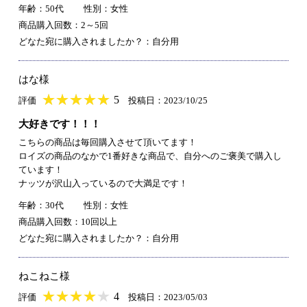
年齢：50代
性別：女性
商品購入回数：2～5回
どなた宛に購入されましたか？：自分用
はな様
★
★★★★★
★
★
★
★
5
評価
投稿日：2023/10/25
大好きです！！！
こちらの商品は毎回購入させて頂いてます！
ロイズの商品のなかで1番好きな商品で、自分へのご褒美で購入し
ています！
ナッツが沢山入っているので大満足です！
年齢：30代
性別：女性
商品購入回数：10回以上
どなた宛に購入されましたか？：自分用
ねこねこ様
★
★★★★★
★
★
★
★
4
評価
投稿日：2023/05/03