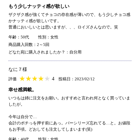
もう少しナッティ感が欲しい
ザクザク感が強くてチョコの存在感が薄いので、もう少しチョコ感
かナッティ感が欲しいです。
普通においしいとは思いますが、、、ロイズさんなので。笑
年齢：50代
性別：女性
商品購入回数：2～5回
どなた宛に購入されましたか？：自分用
なに７様
★
★★★★★
★
★
★
★
4
評価
投稿日：2023/02/12
幸せ感満載。
いつもは姉に注文をお願い。おすすめと言われ何となく買っていま
したが。
今年は自分で…
会計のポチっを押す前にあっ。バーシリーズ忘れてる…と。お値段
もお手頃。どおしても注文してしまいます(笑)
年齢：40代
性別：女性