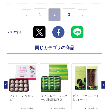
1
2
3
シェアする
同じカテゴリの商品
ラ
プチトリフ[キルシ
チョコレートウエハ
ピュアチョコレート
板
入]
ュ]
ース[抹茶12個入]
[スイート]
リ
税込）
¥864（税込）
¥1,080（税込）
¥729（税込）