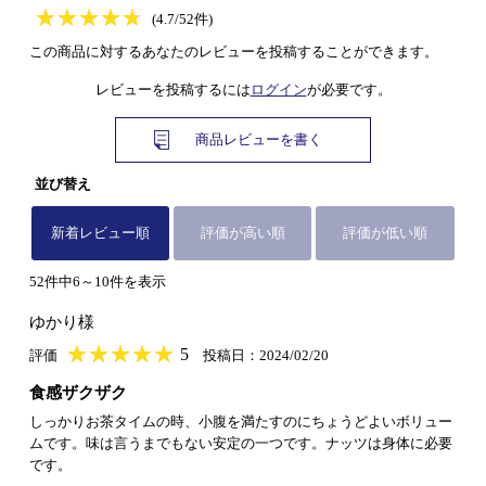
★
★★★★★
★
★
★
★
(4.7/52件)
この商品に対するあなたのレビューを投稿することができます。
レビューを投稿するには
ログイン
が必要です。
商品レビューを書く
並び替え
新着レビュー順
評価が高い順
評価が低い順
52件中6～10件を表示
ゆかり様
★
★★★★★
★
★
★
★
5
評価
投稿日：2024/02/20
食感ザクザク
しっかりお茶タイムの時、小腹を満たすのにちょうどよいボリュー
ムです。味は言うまでもない安定の一つです。ナッツは身体に必要
です。