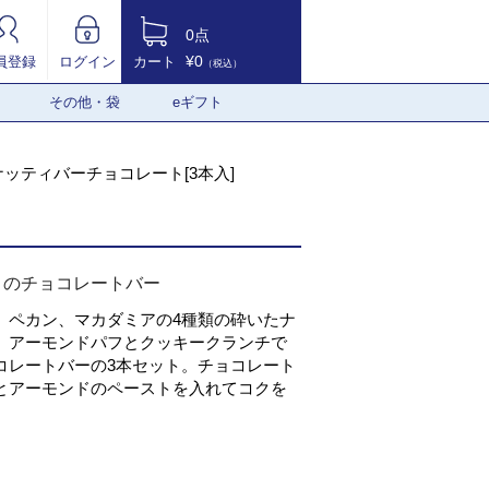
0点
¥0
員登録
ログイン
カート
（税込）
その他・袋
eギフト
ナッティバーチョコレート[3本入]
りのチョコレートバー
、ペカン、マカダミアの4種類の砕いたナ
、アーモンドパフとクッキークランチで
コレートバーの3本セット。チョコレート
とアーモンドのペーストを入れてコクを