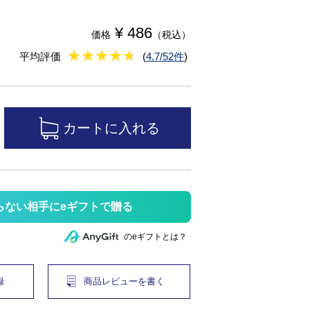
¥ 486
価格
（税込）
★
★★★★★
★
★
★
★
平均評価
(
4.7/52件
)
らない相手にeギフトで贈る
のeギフトとは？
録
商品レビューを書く