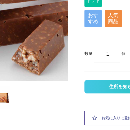
ギフト
おす
人気
すめ
商品
数量
個
住所を知
お気に入りに登