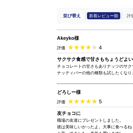
並び替え
新着レビュー順
評
Akeyko様
★
★★★★★
★
★
★
★
4
評価
サクサク食感で甘さもちょうどよい
チョコレートの甘さもありナッツのサク
ナッティバーの他の種類も試したくなり
どろしー様
★
★★★★★
★
★
★
★
5
評価
友チョコに
職場の友達にプレゼントしました。
彼は美味しいかったよ。大事に食べるね