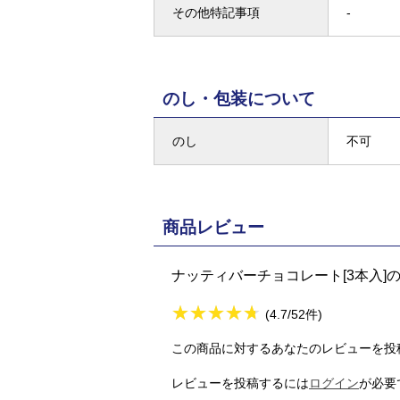
その他特記事項
-
のし・包装について
のし
不可
商品レビュー
ナッティバーチョコレート[3本入]
★
★★★★★
★
★
★
★
(4.7/52件)
この商品に対するあなたのレビューを投
レビューを投稿するには
ログイン
が必要