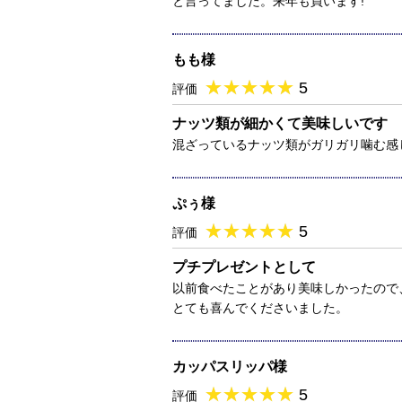
と言ってました。来年も買います!
もも様
★
★★★★★
★
★
★
★
5
評価
ナッツ類が細かくて美味しいです
混ざっているナッツ類がガリガリ噛む感
ぷぅ様
★
★★★★★
★
★
★
★
5
評価
プチプレゼントとして
以前食べたことがあり美味しかったので
とても喜んでくださいました。
カッパスリッパ様
★
★★★★★
★
★
★
★
5
評価