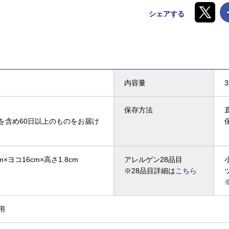
シェアする
内容量
保存方法
を含め60日以上のものをお届け
m×ヨコ16cm×高さ1.8cm
アレルゲン28品目
※28品目詳細は
こちら
用