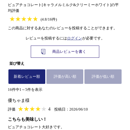
ピュアチョコレート[キャラメルミルク&クリーミーホワイト]の平
均評価
★
★★★★★
★
★
★
★
(4.8/16件)
この商品に対するあなたのレビューを投稿することができます。
レビューを投稿するには
ログイン
が必要です。
商品レビューを書く
並び替え
新着レビュー順
評価が高い順
評価が低い順
16件中1～5件を表示
優ちゃま様
★
★★★★★
★
★
★
★
4
評価
投稿日：2026/06/10
こちらも美味しい！
ピュアチョコレート大好きです。