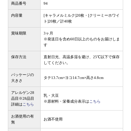
商品番号
94
内容量
[キャラメルミルク]20枚・[クリーミーホワイ
ト]20枚／計40枚
賞味期限
3ヶ月
※発送日を含め60日以上のものをお届けしま
す
保存方法
直射日光、高温多湿を避け、25℃以下で保存
してください。
パッケージの
タテ13.7cm×ヨコ14.7cm×高さ4.8cm
大きさ
アレルゲン28
乳・大豆
品目
※28品目
※原材料・栄養成分表示は
こちら
詳細は
こちら
お酒使用の有
お酒不使用
無