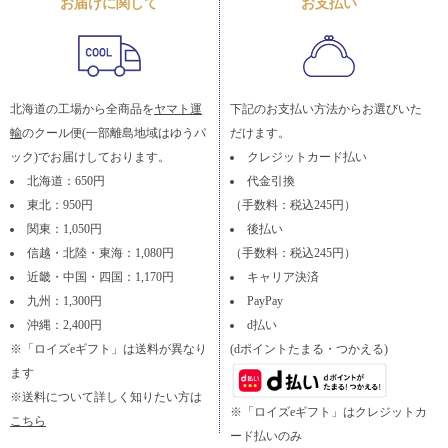
お届けに関して
お支払い
北海道の工場から全商品を
ヤマト運
下記のお支払い方法からお選びいた
輸
のクール便(一部離島地域はゆうパ
だけます。
ック)でお届けしております。
クレジットカード払い
北海道：650円
代金引換
東北：950円
（手数料：税込245円）
関東：1,050円
後払い
信越・北陸・東海：1,080円
（手数料：税込245円）
近畿・中国・四国：1,170円
キャリア決済
九州：1,300円
PayPay
沖縄：2,400円
d払い
※「ロイズeギフト」は送料が異なり
(dポイントたまる・つかえる)
ます
※送料について詳しく知りたい方は
※「ロイズeギフト」はクレジットカ
こちら
ード払いのみ