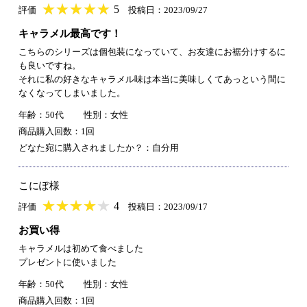
★
★★★★★
★
★
★
★
5
評価
投稿日：2023/09/27
キャラメル最高です！
こちらのシリーズは個包装になっていて、お友達にお裾分けするに
も良いですね。
それに私の好きなキャラメル味は本当に美味しくてあっという間に
なくなってしまいました。
年齢：50代
性別：女性
商品購入回数：1回
どなた宛に購入されましたか？：自分用
こにぽ様
★
★★★★★
★
★
★
★
4
評価
投稿日：2023/09/17
お買い得
キャラメルは初めて食べました
プレゼントに使いました
年齢：50代
性別：女性
商品購入回数：1回