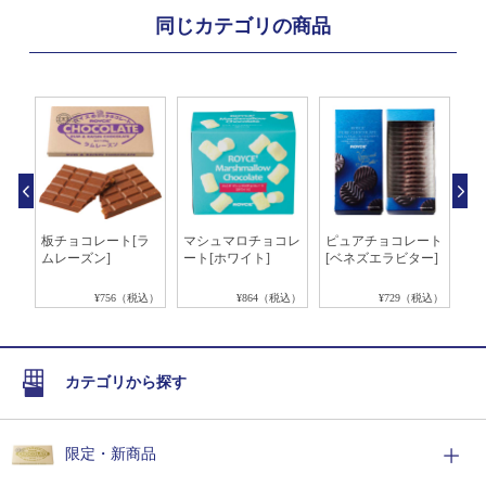
同じカテゴリの商品
ョコ
板チョコレート[ラ
マシュマロチョコレ
ピュアチョコレート
ポ
ムレーズン]
ート[ホワイト]
[ベネズエラビター]
コ
税込）
¥756（税込）
¥864（税込）
¥729（税込）
カテゴリから探す
限定・新商品