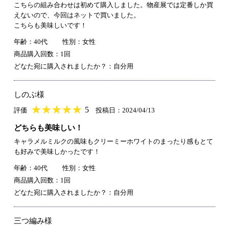
こちらの組み合わせは初めて購入しました。物産展では定番しか買
えないので、今回はネットで買いました。
こちらも美味しいです！
年齢：40代
性別：女性
商品購入回数：1回
どなた宛に購入されましたか？：自分用
しのぶ様
★
★★★★★
★
★
★
★
5
評価
投稿日：2024/04/13
どちらも美味しい！
キャラメルミルクの風味もクリーミーホワイトのまったり感もとて
も好みで美味しかったです！
年齢：40代
性別：女性
商品購入回数：1回
どなた宛に購入されましたか？：自分用
三つ編み様