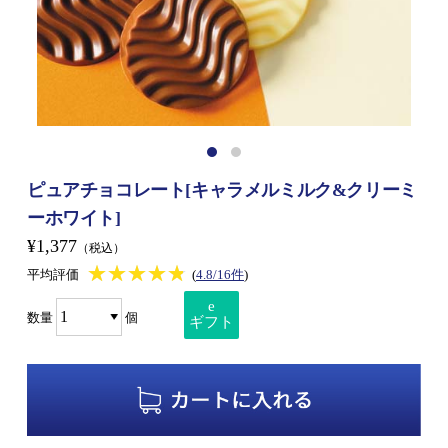
ピュアチョコレート[キャラメルミルク&クリーミ
ーホワイト]
¥1,377
（税込）
★★★★★
★★★★★
平均評価
(
4.8/16件
)
e
数量
個
ギフト