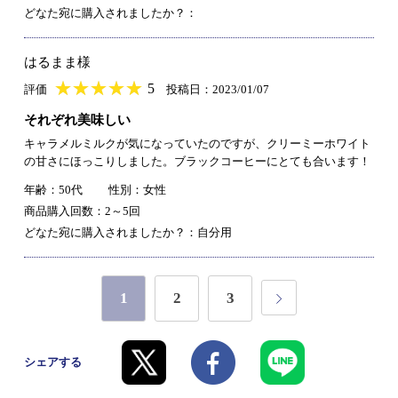
どなた宛に購入されましたか？：
はるまま様
★
★★★★★
★
★
★
★
5
評価
投稿日：2023/01/07
それぞれ美味しい
キャラメルミルクが気になっていたのですが、クリーミーホワイト
の甘さにほっこりしました。ブラックコーヒーにとても合います！
年齢：50代
性別：女性
商品購入回数：2～5回
どなた宛に購入されましたか？：自分用
1
2
3
シェアする