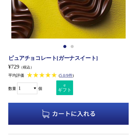
ピュアチョコレート[ガーナスイート]
¥729
（税込）
★★★★★
★★★★★
平均評価
(
5.0/9件
)
e
数量
個
ギフト