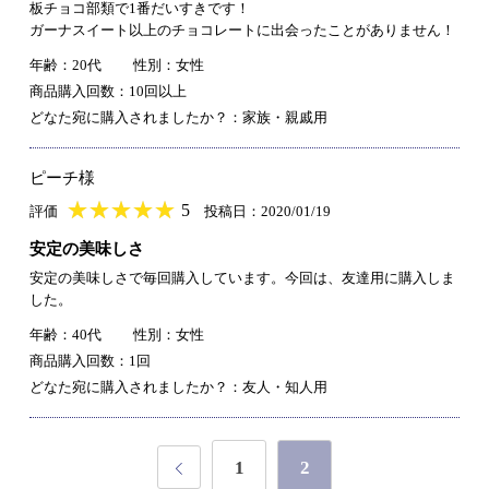
板チョコ部類で1番だいすきです！
ガーナスイート以上のチョコレートに出会ったことがありません！
年齢：20代
性別：女性
商品購入回数：10回以上
どなた宛に購入されましたか？：家族・親戚用
ピーチ様
★
★★★★★
★
★
★
★
5
評価
投稿日：2020/01/19
安定の美味しさ
安定の美味しさで毎回購入しています。今回は、友達用に購入しま
した。
年齢：40代
性別：女性
商品購入回数：1回
どなた宛に購入されましたか？：友人・知人用
1
2