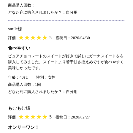
商品購入回数：
どなた宛に購入されましたか？：自分用
smile様
★
★★★★★
★
★
★
★
5
評価
投稿日：2020/04/30
食べやすい
ピュアチョコレートのスイートが好きで試しにガーナスイートをを
購入してみました。スイートより若干甘さ控えめですが食べやすく
美味しかったです。
年齢：40代
性別：女性
商品購入回数：1回
どなた宛に購入されましたか？：自分用
もむもむ様
★
★★★★★
★
★
★
★
5
評価
投稿日：2020/02/27
オンリーワン！