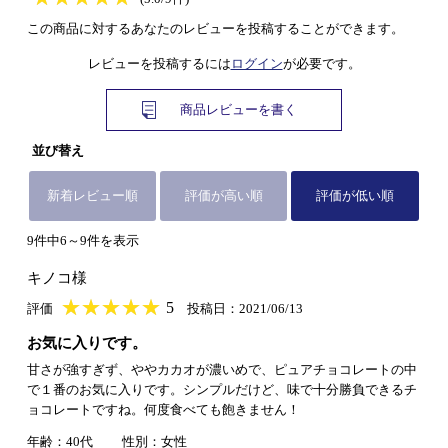
この商品に対するあなたのレビューを投稿することができます。
レビューを投稿するには
ログイン
が必要です。
商品レビューを書く
並び替え
新着レビュー順
評価が高い順
評価が低い順
9件中6～9件を表示
キノコ様
★
★★★★★
★
★
★
★
5
評価
投稿日：2021/06/13
お気に入りです。
甘さが強すぎず、ややカカオが濃いめで、ピュアチョコレートの中
で１番のお気に入りです。シンプルだけど、味で十分勝負できるチ
ョコレートですね。何度食べても飽きません！
年齢：40代
性別：女性