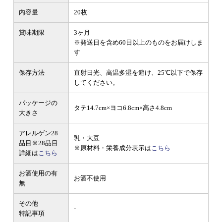
内容量
20枚
賞味期限
3ヶ月
※発送日を含め60日以上のものをお届けしま
す
保存方法
直射日光、高温多湿を避け、25℃以下で保存
してください。
パッケージの
タテ14.7cm×ヨコ6.8cm×高さ4.8cm
大きさ
アレルゲン28
乳・大豆
品目
※28品目
※原材料・栄養成分表示は
こちら
詳細は
こちら
お酒使用の有
お酒不使用
無
その他
-
特記事項