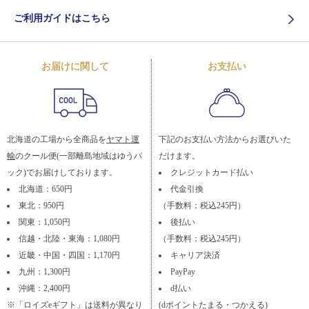
ご利用ガイドはこちら
お届けに関して
お支払い
北海道の工場から全商品を
ヤマト運
下記のお支払い方法からお選びいた
輸
のクール便(一部離島地域はゆうパ
だけます。
ック)でお届けしております。
クレジットカード払い
北海道：650円
代金引換
東北：950円
（手数料：税込245円）
関東：1,050円
後払い
信越・北陸・東海：1,080円
（手数料：税込245円）
近畿・中国・四国：1,170円
キャリア決済
九州：1,300円
PayPay
沖縄：2,400円
d払い
※「ロイズeギフト」は送料が異なり
(dポイントたまる・つかえる)