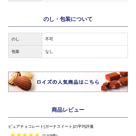
のし・包装について
のし
不可
包装
なし
商品レビュー
ピュアチョコレート[ガーナスイート]の平均評価
★
★★★★★
★
★
★
★
(5.0/9件)