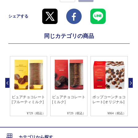
シェアする
同じカテゴリの商品
ート
ピュアチョコレート
ピュアチョコレート
ポップコーンチョコ
焼
ー]
[フルーティミルク]
[ミルク]
レート[オリジナル]
[H
税込）
¥729（税込）
¥729（税込）
¥864（税込）
カテゴリから探す