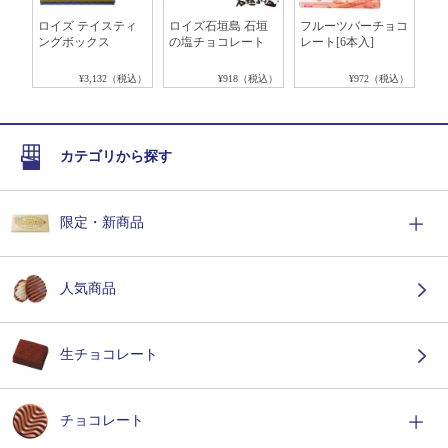
ョコ
ロイズ テイスティ
ロイズ石垣島 石垣
フルーツバーチョコ
ピ
ル]
ングボックス
の塩チョコレート
レート[6本入]
[
税込）
¥3,132（税込）
¥918（税込）
¥972（税込）
カテゴリから探す
限定・新商品
人気商品
生チョコレート
チョコレート