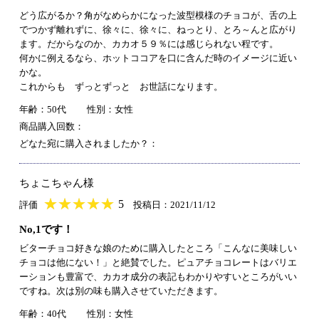
どう広がるか？角がなめらかになった波型模様のチョコが、舌の上
でつかず離れずに、徐々に、徐々に、ねっとり、とろ～んと広がり
ます。だからなのか、カカオ５９％には感じられない程です。
何かに例えるなら、ホットココアを口に含んだ時のイメージに近い
かな。
これからも ずっとずっと お世話になります。
年齢：50代
性別：女性
商品購入回数：
どなた宛に購入されましたか？：
ちょこちゃん様
★
★★★★★
★
★
★
★
5
評価
投稿日：2021/11/12
No,1です！
ビターチョコ好きな娘のために購入したところ「こんなに美味しい
チョコは他にない！」と絶賛でした。ピュアチョコレートはバリエ
ーションも豊富で、カカオ成分の表記もわかりやすいところがいい
ですね。次は別の味も購入させていただきます。
年齢：40代
性別：女性