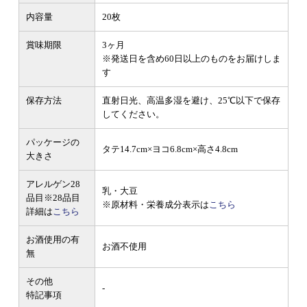
内容量
20枚
賞味期限
3ヶ月
※発送日を含め60日以上のものをお届けしま
す
保存方法
直射日光、高温多湿を避け、25℃以下で保存
してください。
パッケージの
タテ14.7cm×ヨコ6.8cm×高さ4.8cm
大きさ
アレルゲン28
乳・大豆
品目
※28品目
※原材料・栄養成分表示は
こちら
詳細は
こちら
お酒使用の有
お酒不使用
無
その他
-
特記事項