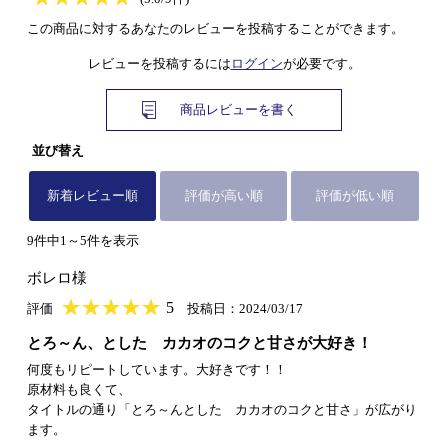
この商品に対するあなたのレビューを投稿することができます。
レビューを投稿するには
ログイン
が必要です。
商品レビューを書く
並び替え
新着レビュー順
評価が高い順
評価が低い順
9件中1～5件を表示
ボレロ様
★
★★★★★
★
★
★
★
5
評価
投稿日：2024/03/17
とろ～ん、とした カカオのコクと甘さが大好き！
何度もリピートしています。大好きです！！
原材料も良くて、
タイトルの通り「とろ～んとした カカオのコクと甘さ」が広がり
ます。