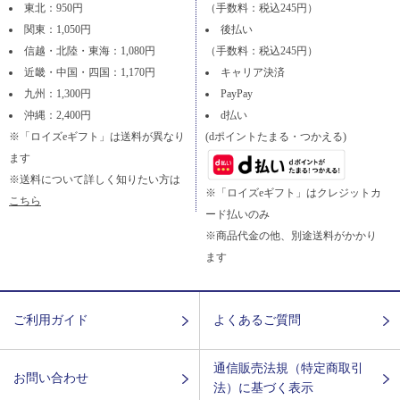
東北：950円
（手数料：税込245円）
関東：1,050円
後払い
信越・北陸・東海：1,080円
（手数料：税込245円）
近畿・中国・四国：1,170円
キャリア決済
九州：1,300円
PayPay
沖縄：2,400円
d払い
※「ロイズeギフト」は送料が異なり
(dポイントたまる・つかえる)
ます
※送料について詳しく知りたい方は
※「ロイズeギフト」はクレジットカ
こちら
ード払いのみ
※商品代金の他、別途送料がかかり
ます
ご利用ガイド
よくあるご質問
通信販売法規（特定商取引
お問い合わせ
法）に基づく表示