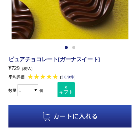
ピュアチョコレート[ガーナスイート]
¥729
（税込）
★★★★★
★★★★★
平均評価
(
5.0/9件
)
e
数量
個
ギフト