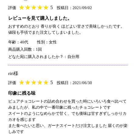
★
★★★★★
★
★
★
★
5
評価
投稿日：2021/09/02
レビューを見て購入しました。
おすすめのとおり 香りが良く ほどよい甘さで美味しかったです。
値段も手頃でまた注文してしまいました。
年齢：40代
性別：女性
商品購入回数：1回
どなた宛に購入されましたか？：自分用
riri様
★
★★★★★
★
★
★
★
5
評価
投稿日：2021/06/30
印象に残る味
ピュアチョコレートの詰め合わせを買った時にいろいろ食べ比べて
みましたが、私の中で一番印象に残ったチョコレートです
スイートのようになめらかで甘く、でも後味は甘すぎずしっかりカ
カオを感じます
また食べたいと思い、ガーナスイートだけ注文しました 届くのが楽
しみです