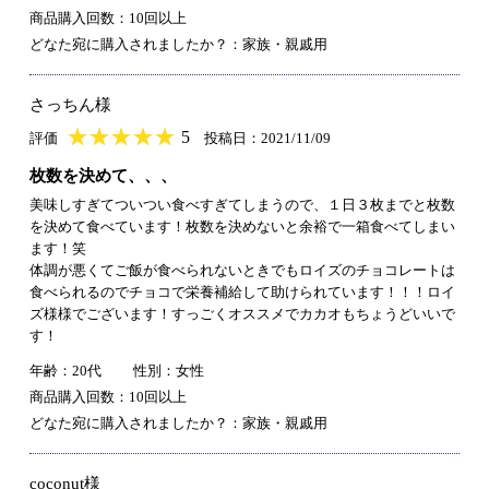
商品購入回数：10回以上
どなた宛に購入されましたか？：家族・親戚用
さっちん様
★
★★★★★
★
★
★
★
5
評価
投稿日：2021/11/09
枚数を決めて、、、
美味しすぎてついつい食べすぎてしまうので、１日３枚までと枚数
を決めて食べています！枚数を決めないと余裕で一箱食べてしまい
ます！笑
体調が悪くてご飯が食べられないときでもロイズのチョコレートは
食べられるのでチョコで栄養補給して助けられています！！！ロイ
ズ様様でございます！すっごくオススメでカカオもちょうどいいで
す！
年齢：20代
性別：女性
商品購入回数：10回以上
どなた宛に購入されましたか？：家族・親戚用
coconut様