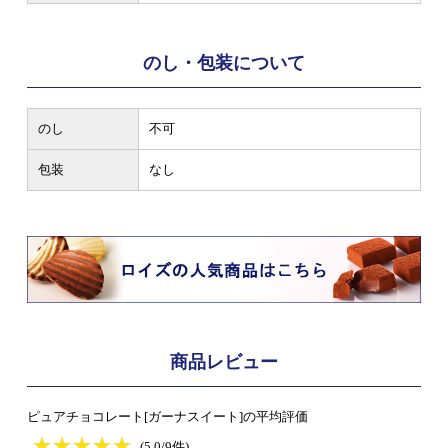
のし・包装について
のし
不可
包装
なし
商品レビュー
ピュアチョコレート[ガーナスイート]の平均評価
★
★★★★★
★
★
★
★
(5.0/9件)