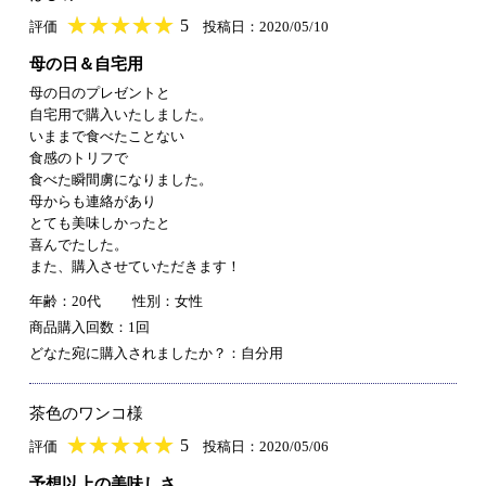
★
★★★★★
★
★
★
★
5
評価
投稿日：2020/05/10
母の日＆自宅用
母の日のプレゼントと
自宅用で購入いたしました。
いままで食べたことない
食感のトリフで
食べた瞬間虜になりました。
母からも連絡があり
とても美味しかったと
喜んでたした。
また、購入させていただきます！
年齢：20代
性別：女性
商品購入回数：1回
どなた宛に購入されましたか？：自分用
茶色のワンコ様
★
★★★★★
★
★
★
★
5
評価
投稿日：2020/05/06
予想以上の美味しさ