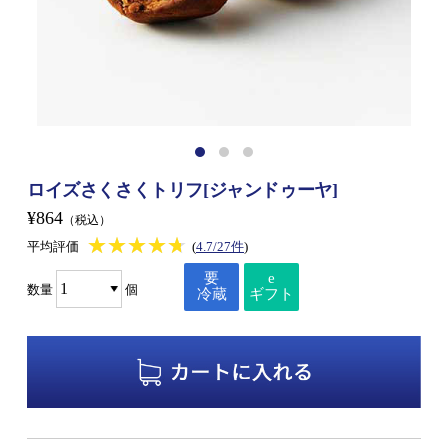
ロイズさくさくトリフ[ジャンドゥーヤ]
¥864
（税込）
★★★★★
★★★★★
平均評価
(
4.7/27件
)
要
e
数量
個
冷蔵
ギフト