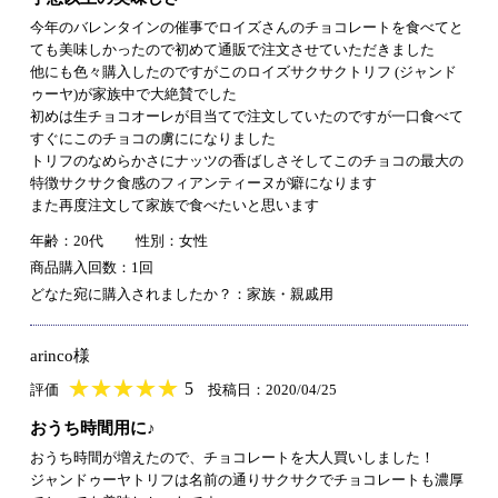
今年のバレンタインの催事でロイズさんのチョコレートを食べてと
ても美味しかったので初めて通販で注文させていただきました
他にも色々購入したのですがこのロイズサクサクトリフ (ジャンド
ゥーヤ)が家族中で大絶賛でした
初めは生チョコオーレが目当てで注文していたのですが一口食べて
すぐにこのチョコの虜にになりました
トリフのなめらかさにナッツの香ばしさそしてこのチョコの最大の
特徴サクサク食感のフィアンティーヌが癖になります
また再度注文して家族で食べたいと思います
年齢：20代
性別：女性
商品購入回数：1回
どなた宛に購入されましたか？：家族・親戚用
arinco様
★
★★★★★
★
★
★
★
5
評価
投稿日：2020/04/25
おうち時間用に♪
おうち時間が増えたので、チョコレートを大人買いしました！
ジャンドゥーヤトリフは名前の通りサクサクでチョコレートも濃厚