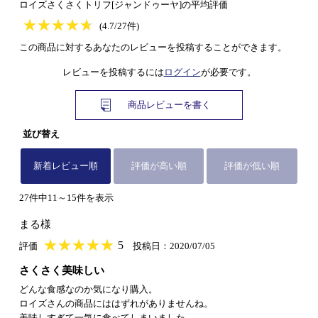
ロイズさくさくトリフ[ジャンドゥーヤ]の平均評価
★
★★★★★
★
★
★
★
(4.7/27件)
この商品に対するあなたのレビューを投稿することができます。
レビューを投稿するには
ログイン
が必要です。
商品レビューを書く
並び替え
新着レビュー順
評価が高い順
評価が低い順
27件中11～15件を表示
まる様
★
★★★★★
★
★
★
★
5
評価
投稿日：2020/07/05
さくさく美味しい
どんな食感なのか気になり購入。
ロイズさんの商品にははずれがありませんね。
美味しすぎて一気に食べてしまいました。