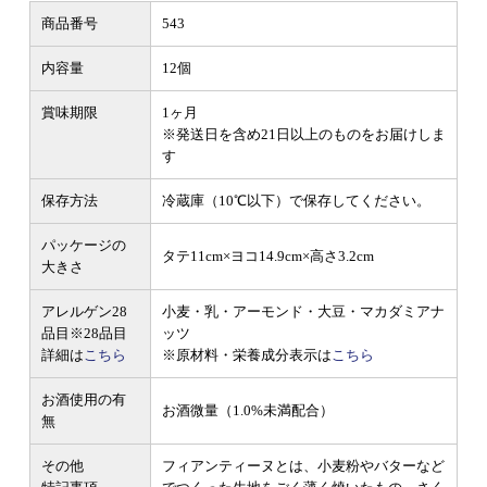
商品番号
543
内容量
12個
賞味期限
1ヶ月
※発送日を含め21日以上のものをお届けしま
す
保存方法
冷蔵庫（10℃以下）で保存してください。
パッケージの
タテ11cm×ヨコ14.9cm×高さ3.2cm
大きさ
アレルゲン28
小麦・乳・アーモンド・大豆・マカダミアナ
品目
※28品目
ッツ
詳細は
こちら
※原材料・栄養成分表示は
こちら
お酒使用の有
お酒微量（1.0%未満配合）
無
その他
フィアンティーヌとは、小麦粉やバターなど