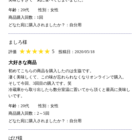
年齢：20代
性別：女性
商品購入回数：1回
どなた宛に購入されましたか？：自分用
ましろ様
★
★★★★★
★
★
★
★
5
評価
投稿日：2020/05/18
大好きな商品
初めてこちらの商品を購入したのは生協です。
凄く美味しくて、この味が忘れられなくなりオンラインで購入。
そして今回、3回目の購入です。笑
冷蔵庫から取り出したら数分室温に置いてから頂くと最高に美味し
いです。
年齢：20代
性別：女性
商品購入回数：2～5回
どなた宛に購入されましたか？：自分用
ぱぴ様