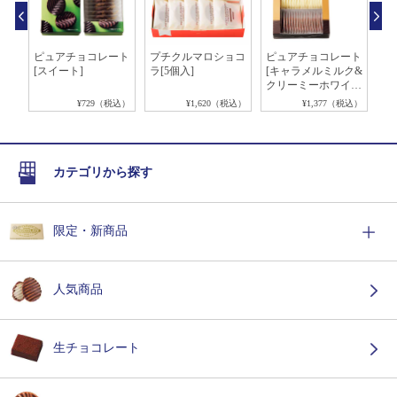
ョコ
ピュアチョコレート
プチクルマロショコ
ピュアチョコレート
プ
ル]
[スイート]
ラ[5個入]
[キャラメルミルク&
ラ
クリーミーホワイ
ト]
税込）
¥729（税込）
¥1,620（税込）
¥1,377（税込）
カテゴリから探す
限定・新商品
人気商品
生チョコレート