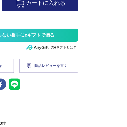
らない相手にeギフトで贈る
のeギフトとは？
録
商品レビューを書く
20粒