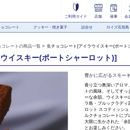
ご利用ガイド
店舗
催事
会
チョコレート
クッキー・焼き菓子
詰合せ
ロイズ石垣島
ョコレートの商品一覧
生チョコレート[アイラウイスキー(ポートシ
ウイスキー(ポートシャーロット)]
豊かに広がるスモー
香り立つ奥深いアロマ
トの風味、そしてすっ
ーな余韻。ウイスキー
ラ島・ブルックラディ
ロット スコティッシ
ルクチョコレートにブ
大限に生かされた「余
とお楽しみください。