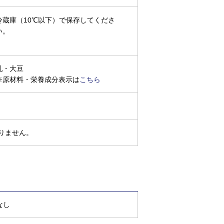
冷蔵庫（10℃以下）で保存してくださ
い。
乳・大豆
※原材料・栄養成分表示は
こちら
りません。
なし