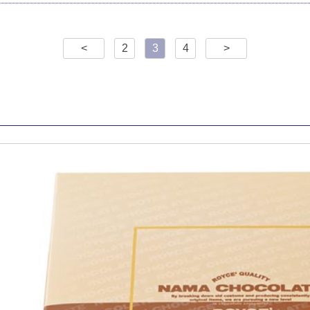
<
2
3
4
>