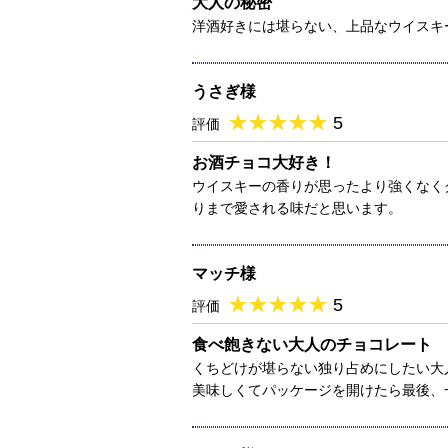
大人の秘密
洋酒好きには堪らない、上品なウイスキ
うさぎ様
★
★★★★★
★
★
★
★
5
評価
お酒チョコ大好き！
ウイスキーの香りが思ったより強くなく
りまで愛される味だと思います。
マッチ様
★
★★★★★
★
★
★
★
5
評価
食べ飽きない大人のチョコレート
くちどけが堪らない独り占めにしたい大
美味しくてパッケージを開けたら最後、