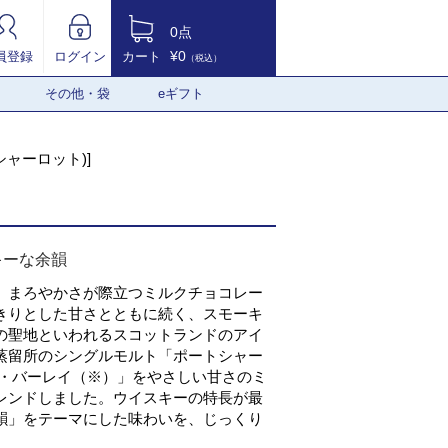
0点
¥0
員登録
ログイン
カート
（税込）
その他・袋
eギフト
ャーロット)]
キーな余韻
、まろやかさが際立つミルクチョコレー
きりとした甘さとともに続く、スモーキ
の聖地といわれるスコットランドのアイ
蒸留所のシングルモルト「ポートシャー
ュ・バーレイ（※）」をやさしい甘さのミ
レンドしました。ウイスキーの特長が最
韻」をテーマにした味わいを、じっくり