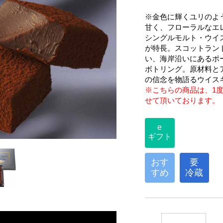
※金色に輝くユリのよ
甘く、フローラルなエ
シングルモルト・ウイ
が特長。スコットラン
い、海岸沿いにあるポ
ボトリング。原材料と
の信念を物語るウイス
※こちらの商品は、1
せて頂いております。
e
ギフト
おす
要
すめ
冷蔵