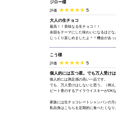
ジロー様
★
★★★★★
★
★
★
★
5
評価
大人の生チョコ
最高！！美味なる生チョコ！！
余韻をテーマにした味わいになるほどな
じっくり楽しめましたよ＾＾機会があっ
こう様
★
★★★★★
★
★
★
★
5
評価
個人的には五つ星。でも万人受けは
個人的には満足感の高い一品です。
でも、万人受けはしないと思う。（例え
ピート香のするアイラウイスキーがOK
家族には生チョコレートシャンパンの方
私自身はこちらを定期的に食べたくなり