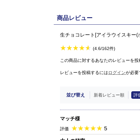
商品レビュー
生チョコレート[アイラウイスキー(
★
★★★★★
★
★
★
★
(4.6/162件)
この商品に対するあなたのレビューを投
レビューを投稿するには
ログイン
が必要
並び替え
新着レビュー順
評
マッチ様
★
★★★★★
★
★
★
★
5
評価