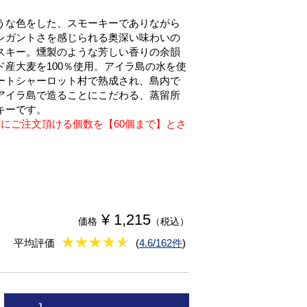
うな色をした、スモーキーでありながら
レガントさを感じられる奥深い味わいの
スキー。燻製のような芳しい香りの余韻
ド産大麦を100％使用。アイラ島の水を使
ートシャーロット村で熟成され、島内で
アイラ島で造ることにこだわる、蒸留所
キーです。
度にご注文頂ける個数を【60個まで】とさ
¥ 1,215
価格
（税込）
★
★★★★★
★
★
★
★
平均評価
(
4.6/162件
)