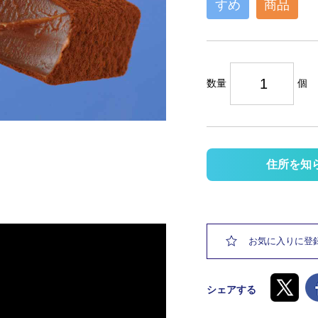
すめ
商品
数量
個
住所を知
お気に入りに登
シェアする