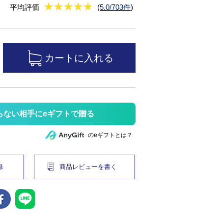
★
★★★★★
★
★
★
★
平均評価
(
5.0/703件
)
らない相手にeギフトで贈る
のeギフトとは？
録
商品レビューを書く