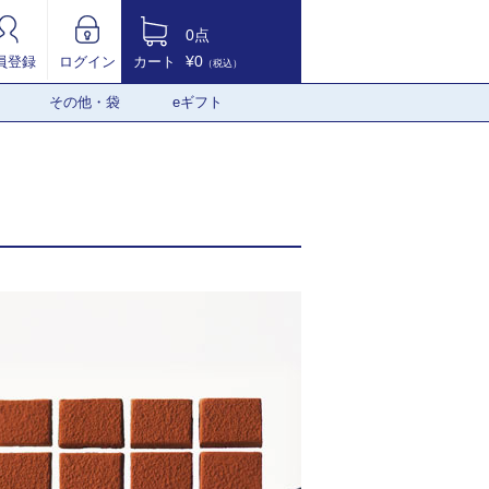
0点
¥0
員登録
ログイン
カート
（税込）
その他・袋
eギフト