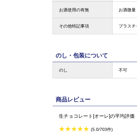
お酒使用の有無
お酒微量
その他特記事項
プラスチ
のし・包装について
のし
不可
商品レビュー
生チョコレート[オーレ]の平均評価
★
★★★★★
★
★
★
★
(5.0/703件)