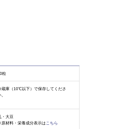
20粒
冷蔵庫（10℃以下）で保存してくださ
い。
乳・大豆
※原材料・栄養成分表示は
こちら