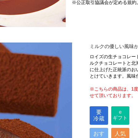
※公正取引協議会が定める規約
ミルクの優しい風味が
ロイズの生チョコレー
ルクチョコレートと北
に仕上げた正統派のお
とけていきます。風味
※こちらの商品は、1
せて頂いております。
要
e
ギフト
冷蔵
おす
人気