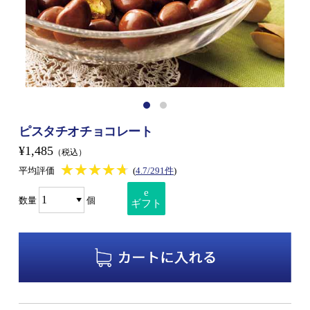
ピスタチオチョコレート
¥1,485
（税込）
★★★★★
★★★★★
平均評価
(
4.7/291件
)
e
数量
個
ギフト