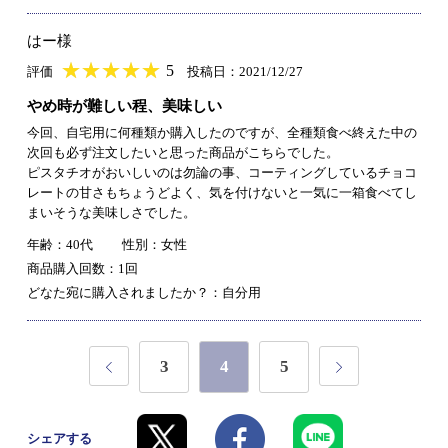
はー様
★
★★★★★
★
★
★
★
5
評価
投稿日：2021/12/27
やめ時が難しい程、美味しい
今回、自宅用に何種類か購入したのですが、全種類食べ終えた中の
次回も必ず注文したいと思った商品がこちらでした。
ピスタチオがおいしいのは勿論の事、コーティングしているチョコ
レートの甘さもちょうどよく、気を付けないと一気に一箱食べてし
まいそうな美味しさでした。
年齢：40代
性別：女性
商品購入回数：1回
どなた宛に購入されましたか？：自分用
3
4
5
シェアする