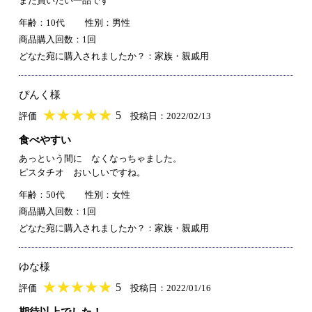
また買いたい一品です
年齢：10代
性別：男性
商品購入回数：1回
どなた宛に購入されましたか？：家族・親戚用
ぴんく様
★
★★★★★
★
★
★
★
5
評価
投稿日：2022/02/13
食べやすい
あっという間に なくなっちゃました。
ピスタチオ おいしいですね。
年齢：50代
性別：女性
商品購入回数：1回
どなた宛に購入されましたか？：家族・親戚用
ゆな様
★
★★★★★
★
★
★
★
5
評価
投稿日：2022/01/16
期待以上でした！