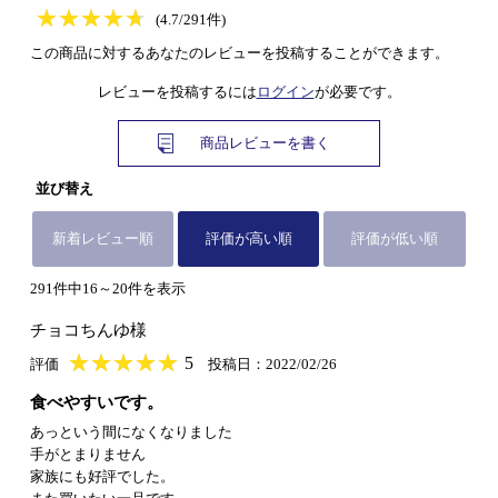
★
★★★★★
★
★
★
★
(4.7/291件)
この商品に対するあなたのレビューを投稿することができます。
レビューを投稿するには
ログイン
が必要です。
商品レビューを書く
並び替え
新着レビュー順
評価が高い順
評価が低い順
291件中16～20件を表示
チョコちんゆ様
★
★★★★★
★
★
★
★
5
評価
投稿日：2022/02/26
食べやすいです。
あっという間になくなりました
手がとまりません
家族にも好評でした。