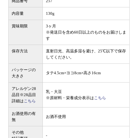
商品番号
257
内容量
130g
賞味期限
3ヶ月
※発送日を含め60日以上のものをお届けしま
す
保存方法
直射日光、高温多湿を避け、25℃以下で保存
してください。
パッケージの
タテ4.5cm×ヨコ8cm×高さ16cm
大きさ
アレルゲン28
乳・大豆
品目
※28品目
※原材料・栄養成分表示は
こちら
詳細は
こちら
お酒使用の有
お酒不使用
無
その他
-