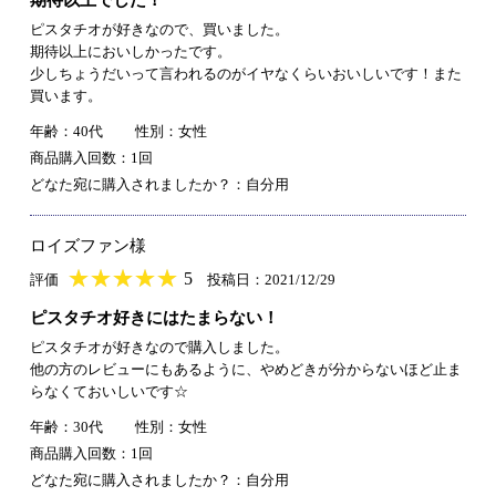
ピスタチオが好きなので、買いました。
期待以上においしかったです。
少しちょうだいって言われるのがイヤなくらいおいしいです！また
買います。
年齢：40代
性別：女性
商品購入回数：1回
どなた宛に購入されましたか？：自分用
ロイズファン様
★
★★★★★
★
★
★
★
5
評価
投稿日：2021/12/29
ピスタチオ好きにはたまらない！
ピスタチオが好きなので購入しました。
他の方のレビューにもあるように、やめどきが分からないほど止ま
らなくておいしいです☆
年齢：30代
性別：女性
商品購入回数：1回
どなた宛に購入されましたか？：自分用