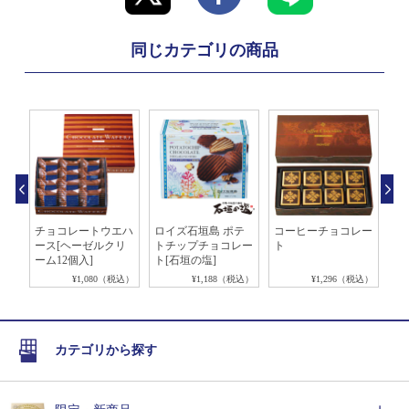
同じカテゴリの商品
チョ
チョコレートウエハ
ロイズ石垣島 ポテ
コーヒーチョコレー
ア
ース[ヘーゼルクリ
トチップチョコレー
ト
種
ーム12個入]
ト[石垣の塩]
税込）
¥1,080（税込）
¥1,188（税込）
¥1,296（税込）
カテゴリから探す