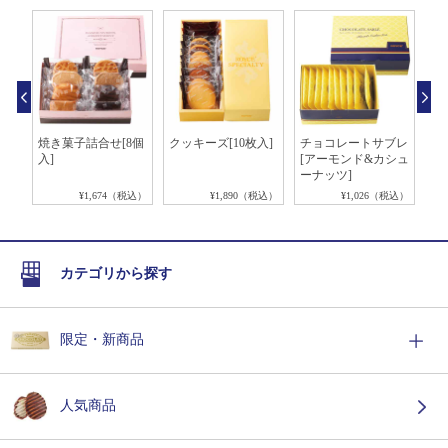
ール
焼き菓子詰合せ[8個
クッキーズ[10枚入]
チョコレートサブレ
バ
入]
[アーモンド&カシュ
ロ
ーナッツ]
税込）
¥1,674（税込）
¥1,890（税込）
¥1,026（税込）
カテゴリから探す
限定・新商品
人気商品