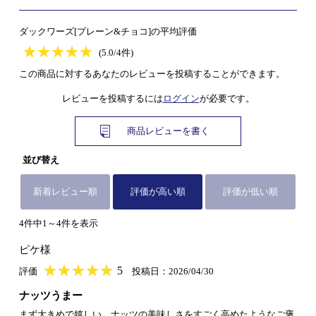
ダックワーズ[プレーン&チョコ]の平均評価
★
★★★★★
★
★
★
★
(5.0/4件)
この商品に対するあなたのレビューを投稿することができます。
レビューを投稿するには
ログイン
が必要です。
商品レビューを書く
並び替え
新着レビュー順
評価が高い順
評価が低い順
4件中1～4件を表示
ピケ様
★
★★★★★
★
★
★
★
5
評価
投稿日：2026/04/30
ナッツうまー
まず大きめで嬉しい。ナッツの美味しさをすごく高めたようなご褒