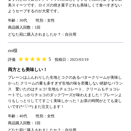
美スイーツです。ロイズの焼き菓子どれも美味しくて食べすぎない
ようセーブするのが大変です。
年齢：30代
性別：女性
商品購入回数：1回
どなた宛に購入されましたか？：自分用
riri様
★
★★★★★
★
★
★
★
5
評価
投稿日：2025/03/19
両方とも美味しい！
プレーンはふんわりした生地とコクのあるバタークリームが美味し
かった クリームの量も多すぎず生地の味を邪魔しない絶妙なバラン
ス 驚いたのはチョコ! 生地もチョコレート、クリームもチョコレ
ートでしっかりチョコのダックワーズが味わえました！プレーンよ
りもしっとりしててすごく美味しかった！お茶の時間がとても楽し
いです(*^▽^*) また注文します！
年齢：40代
性別：女性
商品購入回数：1回
どなた宛に購入されましたか？：自分用