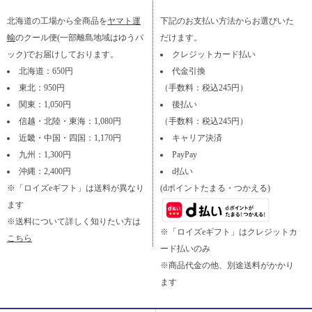
北海道の工場から全商品を
ヤマト運
下記のお支払い方法からお選びいた
輸
のクール便(一部離島地域はゆうパ
だけます。
ック)でお届けしております。
クレジットカード払い
北海道：650円
代金引換
東北：950円
（手数料：税込245円）
関東：1,050円
後払い
信越・北陸・東海：1,080円
（手数料：税込245円）
近畿・中国・四国：1,170円
キャリア決済
九州：1,300円
PayPay
沖縄：2,400円
d払い
※「ロイズeギフト」は送料が異なり
(dポイントたまる・つかえる)
ます
※送料について詳しく知りたい方は
※「ロイズeギフト」はクレジットカ
こちら
ード払いのみ
※商品代金の他、別途送料がかかり
ます