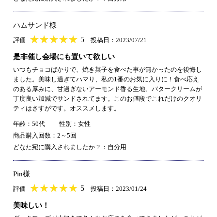
ハムサンド様
★
★★★★★
★
★
★
★
5
評価
投稿日：2023/07/21
是非催し会場にも置いて欲しい
いつもチョコばかりで、焼き菓子を食べた事が無かったのを後悔し
ました。美味し過ぎてハマり、私の1番のお気に入りに！食べ応え
のある厚みに、甘過ぎないアーモンド香る生地、バタークリームが
丁度良い加減でサンドされてます。このお値段でこれだけのクオリ
ティはさすがです。オススメします。
年齢：50代
性別：女性
商品購入回数：2～5回
どなた宛に購入されましたか？：自分用
Pin様
★
★★★★★
★
★
★
★
5
評価
投稿日：2023/01/24
美味しい！