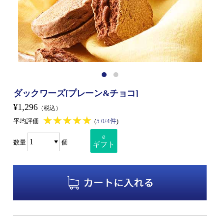
ダックワーズ[プレーン&チョコ]
¥1,296
（税込）
★★★★★
★★★★★
平均評価
(
5.0/4件
)
e
数量
個
ギフト