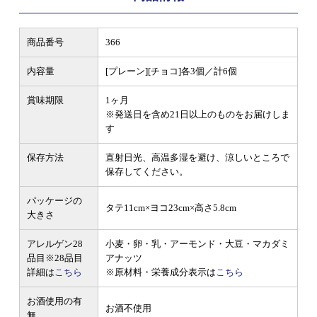
商品番号
366
内容量
[プレーン][チョコ]各3個／計6個
賞味期限
1ヶ月
※発送日を含め21日以上のものをお届けしま
す
保存方法
直射日光、高温多湿を避け、涼しいところで
保存してください。
パッケージの
タテ11cm×ヨコ23cm×高さ5.8cm
大きさ
アレルゲン28
小麦・卵・乳・アーモンド・大豆・マカダミ
品目
※28品目
アナッツ
詳細は
こちら
※原材料・栄養成分表示は
こちら
お酒使用の有
お酒不使用
無